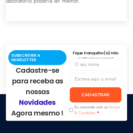
laboratório poderia ler melhor.
Fique tranquilho(a) não
SUBSCREVER A
praticamos spam!
NEWSLETTER
Cadastre-se
para receba as
nossas
CADASTRAR
Novidades
Eu concordo com os
Termos
Agora mesmo !
& Condições
*