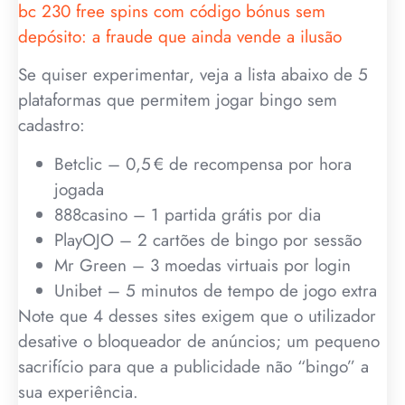
bc 230 free spins com código bónus sem
depósito: a fraude que ainda vende a ilusão
Se quiser experimentar, veja a lista abaixo de 5
plataformas que permitem jogar bingo sem
cadastro:
Betclic – 0,5 € de recompensa por hora
jogada
888casino – 1 partida grátis por dia
PlayOJO – 2 cartões de bingo por sessão
Mr Green – 3 moedas virtuais por login
Unibet – 5 minutos de tempo de jogo extra
Note que 4 desses sites exigem que o utilizador
desative o bloqueador de anúncios; um pequeno
sacrifício para que a publicidade não “bingo” a
sua experiência.