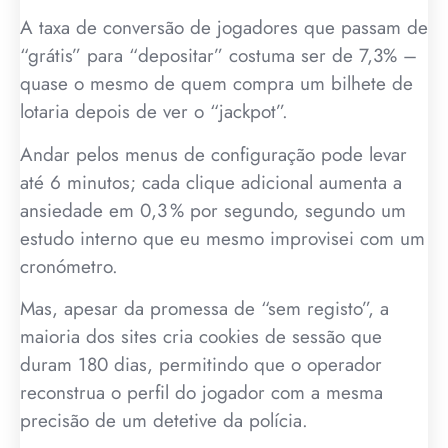
A taxa de conversão de jogadores que passam de
“grátis” para “depositar” costuma ser de 7,3% –
quase o mesmo de quem compra um bilhete de
lotaria depois de ver o “jackpot”.
Andar pelos menus de configuração pode levar
até 6 minutos; cada clique adicional aumenta a
ansiedade em 0,3 % por segundo, segundo um
estudo interno que eu mesmo improvisei com um
cronómetro.
Mas, apesar da promessa de “sem registo”, a
maioria dos sites cria cookies de sessão que
duram 180 dias, permitindo que o operador
reconstrua o perfil do jogador com a mesma
precisão de um detetive da polícia.