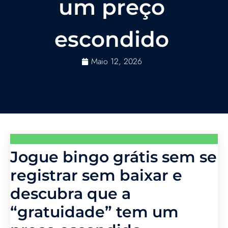
um preço
escondido
Maio 12, 2026
Jogue bingo grátis sem se
registrar sem baixar e
descubra que a
“gratuidade” tem um