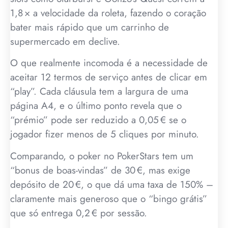
1,8 × a velocidade da roleta, fazendo o coração
bater mais rápido que um carrinho de
supermercado em declive.
O que realmente incomoda é a necessidade de
aceitar 12 termos de serviço antes de clicar em
“play”. Cada cláusula tem a largura de uma
página A4, e o último ponto revela que o
“prémio” pode ser reduzido a 0,05 € se o
jogador fizer menos de 5 cliques por minuto.
Comparando, o poker no PokerStars tem um
“bonus de boas-vindas” de 30 €, mas exige
depósito de 20 €, o que dá uma taxa de 150% –
claramente mais generoso que o “bingo grátis”
que só entrega 0,2 € por sessão.