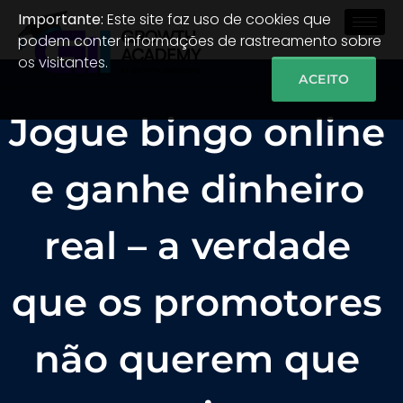
Importante:
Este site faz uso de cookies que
podem conter informações de rastreamento sobre
os visitantes.
ACEITO
Jogue bingo online
e ganhe dinheiro
real – a verdade
que os promotores
não querem que