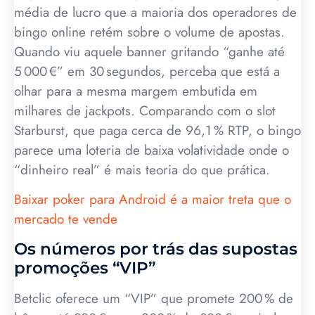
média de lucro que a maioria dos operadores de
bingo online retém sobre o volume de apostas.
Quando viu aquele banner gritando “ganhe até
5 000 €” em 30 segundos, perceba que está a
olhar para a mesma margem embutida em
milhares de jackpots. Comparando com o slot
Starburst, que paga cerca de 96,1 % RTP, o bingo
parece uma loteria de baixa volatividade onde o
“dinheiro real” é mais teoria do que prática.
Baixar poker para Android é a maior treta que o
mercado te vende
Os números por trás das supostas
promoções “VIP”
Betclic oferece um “VIP” que promete 200 % de