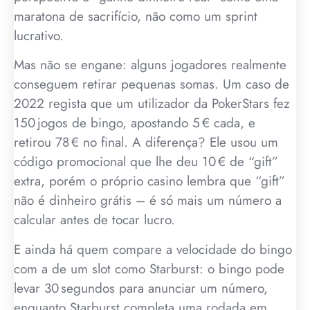
maratona de sacrifício, não como um sprint
lucrativo.
Mas não se engane: alguns jogadores realmente
conseguem retirar pequenas somas. Um caso de
2022 regista que um utilizador da PokerStars fez
150 jogos de bingo, apostando 5 € cada, e
retirou 78 € no final. A diferença? Ele usou um
código promocional que lhe deu 10 € de “gift”
extra, porém o próprio casino lembra que “gift”
não é dinheiro grátis – é só mais um número a
calcular antes de tocar lucro.
E ainda há quem compare a velocidade do bingo
com a de um slot como Starburst: o bingo pode
levar 30 segundos para anunciar um número,
enquanto Starburst completa uma rodada em