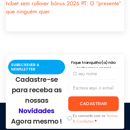
Ivibet sem rollover bónus 2026 PT: O “presente”
que ninguém quer
Fique tranquilho(a) não
SUBSCREVER A
praticamos spam!
NEWSLETTER
Cadastre-se
para receba as
nossas
CADASTRAR
Novidades
Eu concordo com os
Termos
Agora mesmo !
& Condições
*