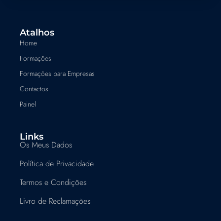
Atalhos
Home
Formações
Formações para Empresas
Contactos
Painel
Links
Os Meus Dados
Política de Privacidade
Termos e Condições
Livro de Reclamações