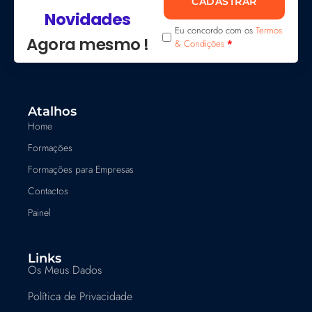
CADASTRAR
Novidades
Eu concordo com os
Termos
Agora mesmo !
& Condições
*
Atalhos
Home
Formações
Formações para Empresas
Contactos
Painel
Links
Os Meus Dados
Política de Privacidade