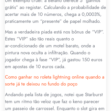
Um exemplo cruel: a Betano oferece 5 “ganhos
grátis” ao registar. Calculando a probabilidade de
acertar mais de 10 números, chega a 0,0003%,
praticamente um “presente” de papel molhado.
Mas a verdadeira piada está nos bônus de “VIP”.
Estes “VIP” são tão reais quanto o
ar‑condicionado de um motel barato, onde a
pintura nova oculta a infiltração. Quando o
jogador chega à fase “VIP”, já gastou 150 euros
em apostas de 10 euros cada.
Como ganhar no roleta lightning online quando a
sorte já te deixou no fundo do poço
Andando pela lista de jogos, notei que Starburst
tem um ritmo tão veloz que faz o keno parecer
um passeio de carrossel. Enquanto o slot gira em