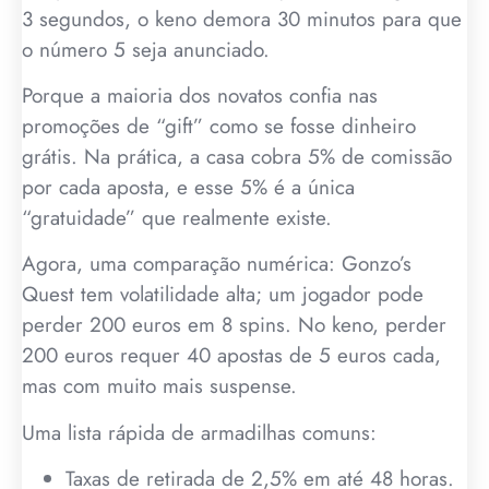
3 segundos, o keno demora 30 minutos para que
o número 5 seja anunciado.
Porque a maioria dos novatos confia nas
promoções de “gift” como se fosse dinheiro
grátis. Na prática, a casa cobra 5% de comissão
por cada aposta, e esse 5% é a única
“gratuidade” que realmente existe.
Agora, uma comparação numérica: Gonzo’s
Quest tem volatilidade alta; um jogador pode
perder 200 euros em 8 spins. No keno, perder
200 euros requer 40 apostas de 5 euros cada,
mas com muito mais suspense.
Uma lista rápida de armadilhas comuns:
Taxas de retirada de 2,5% em até 48 horas.