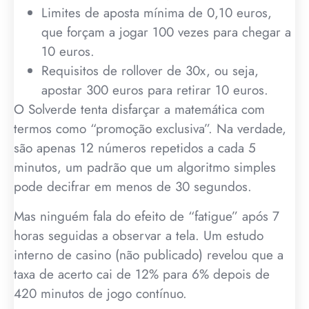
Limites de aposta mínima de 0,10 euros,
que forçam a jogar 100 vezes para chegar a
10 euros.
Requisitos de rollover de 30x, ou seja,
apostar 300 euros para retirar 10 euros.
O Solverde tenta disfarçar a matemática com
termos como “promoção exclusiva”. Na verdade,
são apenas 12 números repetidos a cada 5
minutos, um padrão que um algoritmo simples
pode decifrar em menos de 30 segundos.
Mas ninguém fala do efeito de “fatigue” após 7
horas seguidas a observar a tela. Um estudo
interno de casino (não publicado) revelou que a
taxa de acerto cai de 12% para 6% depois de
420 minutos de jogo contínuo.