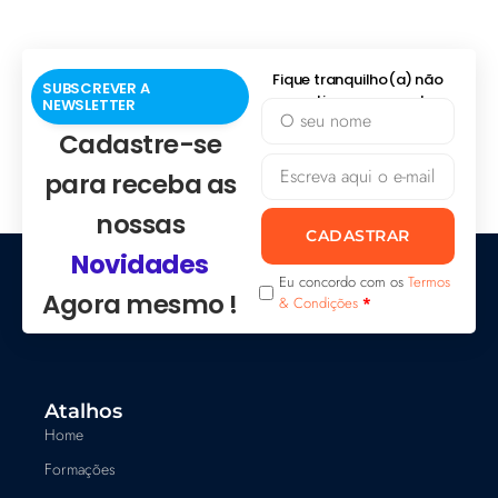
Fique tranquilho(a) não
SUBSCREVER A
praticamos spam!
NEWSLETTER
Cadastre-se
para receba as
nossas
CADASTRAR
Novidades
Eu concordo com os
Termos
Agora mesmo !
& Condições
*
Atalhos
Home
Formações