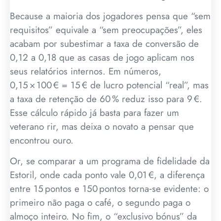
Because a maioria dos jogadores pensa que “sem
requisitos” equivale a “sem preocupações”, eles
acabam por subestimar a taxa de conversão de
0,12 a 0,18 que as casas de jogo aplicam nos
seus relatórios internos. Em números,
0,15 × 100 € = 15 € de lucro potencial “real”, mas
a taxa de retenção de 60 % reduz isso para 9 €.
Esse cálculo rápido já basta para fazer um
veterano rir, mas deixa o novato a pensar que
encontrou ouro.
Or, se comparar a um programa de fidelidade da
Estoril, onde cada ponto vale 0,01 €, a diferença
entre 15 pontos e 150 pontos torna‑se evidente: o
primeiro não paga o café, o segundo paga o
almoço inteiro. No fim, o “exclusivo bónus” da