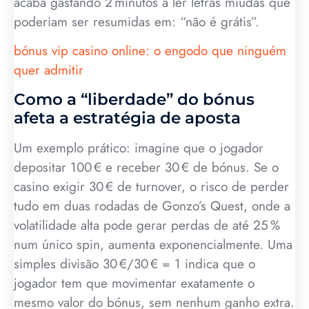
acaba gastando 2 minutos a ler letras miúdas que
poderiam ser resumidas em: “não é grátis”.
bónus vip casino online: o engodo que ninguém
quer admitir
Como a “liberdade” do bónus
afeta a estratégia de aposta
Um exemplo prático: imagine que o jogador
depositar 100 € e receber 30 € de bónus. Se o
casino exigir 30 € de turnover, o risco de perder
tudo em duas rodadas de Gonzo’s Quest, onde a
volatilidade alta pode gerar perdas de até 25 %
num único spin, aumenta exponencialmente. Uma
simples divisão 30 €/30 € = 1 indica que o
jogador tem que movimentar exatamente o
mesmo valor do bónus, sem nenhum ganho extra.