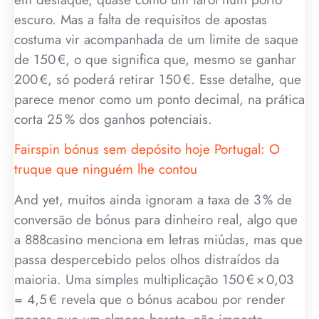
escuro. Mas a falta de requisitos de apostas
costuma vir acompanhada de um limite de saque
de 150 €, o que significa que, mesmo se ganhar
200 €, só poderá retirar 150 €. Esse detalhe, que
parece menor como um ponto decimal, na prática
corta 25 % dos ganhos potenciais.
Fairspin bónus sem depósito hoje Portugal: O
truque que ninguém lhe contou
And yet, muitos ainda ignoram a taxa de 3 % de
conversão de bónus para dinheiro real, algo que
a 888casino menciona em letras miúdas, mas que
passa despercebido pelos olhos distraídos da
maioria. Uma simples multiplicação 150 € × 0,03
= 4,5 € revela que o bónus acabou por render