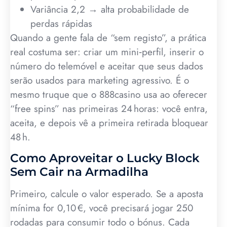
Variância 2,2 → alta probabilidade de
perdas rápidas
Quando a gente fala de “sem registo”, a prática
real costuma ser: criar um mini‑perfil, inserir o
número do telemóvel e aceitar que seus dados
serão usados para marketing agressivo. É o
mesmo truque que o 888casino usa ao oferecer
“free spins” nas primeiras 24 horas: você entra,
aceita, e depois vê a primeira retirada bloquear
48 h.
Como Aproveitar o Lucky Block
Sem Cair na Armadilha
Primeiro, calcule o valor esperado. Se a aposta
mínima for 0,10 €, você precisará jogar 250
rodadas para consumir todo o bónus. Cada