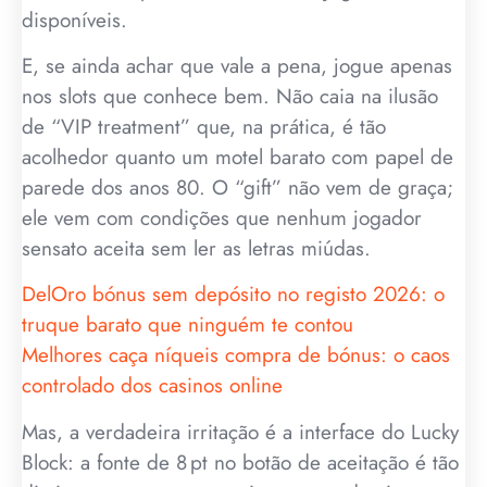
disponíveis.
E, se ainda achar que vale a pena, jogue apenas
nos slots que conhece bem. Não caia na ilusão
de “VIP treatment” que, na prática, é tão
acolhedor quanto um motel barato com papel de
parede dos anos 80. O “gift” não vem de graça;
ele vem com condições que nenhum jogador
sensato aceita sem ler as letras miúdas.
DelOro bónus sem depósito no registo 2026: o
truque barato que ninguém te contou
Melhores caça níqueis compra de bónus: o caos
controlado dos casinos online
Mas, a verdadeira irritação é a interface do Lucky
Block: a fonte de 8 pt no botão de aceitação é tão