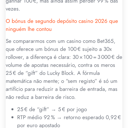
ganhar 100 €, mas ainda assim perder 99 % das
vezes.
O bónus de segundo depósito casino 2026 que
ninguém lhe contou
Se compararmos com um casino como Bet365,
que oferece um bónus de 100 € sujeito a 30x
rollover, a diferença é clara: 30 × 100 = 3 000 € de
volume de apostas necessário, contra os meros
25 € de “gift” do Lucky Block. A fórmula
matemática não mente; o “sem registo” é só um
artifício para reduzir a barreira de entrada, mas
não reduz a barreira de risco.
25 € de “gift” → 5 € por jogo
RTP médio 92 % → retorno esperado 0,92 €
por euro apostado