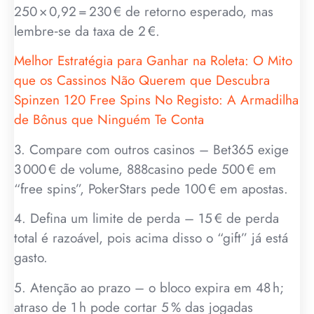
250 × 0,92 = 230 € de retorno esperado, mas
lembre‑se da taxa de 2 €.
Melhor Estratégia para Ganhar na Roleta: O Mito
que os Cassinos Não Querem que Descubra
Spinzen 120 Free Spins No Registo: A Armadilha
de Bônus que Ninguém Te Conta
3. Compare com outros casinos – Bet365 exige
3 000 € de volume, 888casino pede 500 € em
“free spins”, PokerStars pede 100 € em apostas.
4. Defina um limite de perda – 15 € de perda
total é razoável, pois acima disso o “gift” já está
gasto.
5. Atenção ao prazo – o bloco expira em 48 h;
atraso de 1 h pode cortar 5 % das jogadas