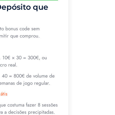
Depósito que
reto bonus code sem
mitir que comprou.
r. 10€ × 30 = 300€, ou
ro real.
 × 40 = 800€ de volume de
emanas de jogo regular.
átis
que costuma fazer 8 sessões
va a decisões precipitadas.