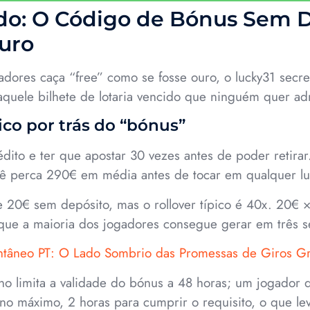
do: O Código de Bónus Sem 
uro
adores caça “free” como se fosse ouro, o lucky31 sec
quele bilhete de lotaria vencido que ninguém quer ad
co por trás do “bónus”
dito e ter que apostar 30 vezes antes de poder retira
cê perca 290€ em média antes de tocar em qualquer luc
e 20€ sem depósito, mas o rollover típico é 40x. 20€
que a maioria dos jogadores consegue gerar em três s
ntâneo PT: O Lado Sombrio das Promessas de Giros Gr
o limita a validade do bónus a 48 horas; um jogador 
 no máximo, 2 horas para cumprir o requisito, o que le