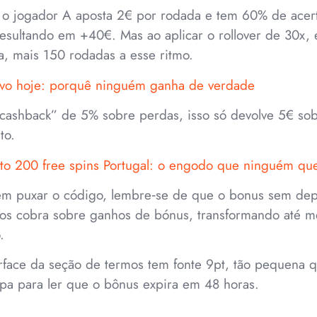
ue o jogador A aposta 2€ por rodada e tem 60% de acer
sultando em +40€. Mas ao aplicar o rollover de 30x, 
a, mais 150 rodadas a esse ritmo.
ivo hoje: porquê ninguém ganha de verdade
“cashback” de 5% sobre perdas, isso só devolve 5€ s
to.
to 200 free spins Portugal: o engodo que ninguém que
 em puxar o código, lembre‑se de que o bonus sem dep
nos cobra sobre ganhos de bónus, transformando até
.
nterface da seção de termos tem fonte 9pt, tão pequena
upa para ler que o bônus expira em 48 horas.