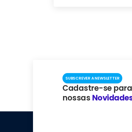
SUBSCREVER A NEWSLETTER
Cadastre-se para
nossas
Novidade