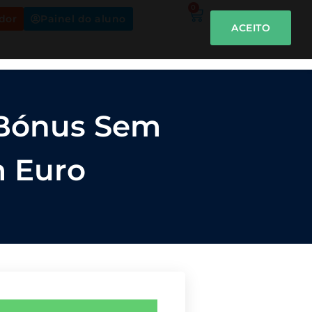
0
dor
Painel do aluno
ACEITO
 Bónus Sem
m Euro