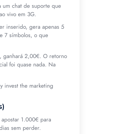
ga um chat de suporte que
ao vivo em 3G.
er inserido, gera apenas 5
e 7 símbolos, o que
o, ganhará 2,00€. O retorno
cial foi quase nada. Na
ey invest the marketing
s)
á apostar 1.000€ para
 dias sem perder.