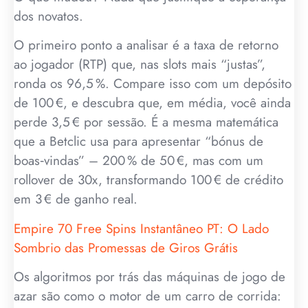
dos novatos.
O primeiro ponto a analisar é a taxa de retorno
ao jogador (RTP) que, nas slots mais “justas”,
ronda os 96,5 %. Compare isso com um depósito
de 100 €, e descubra que, em média, você ainda
perde 3,5 € por sessão. É a mesma matemática
que a Betclic usa para apresentar “bónus de
boas‑vindas” – 200 % de 50 €, mas com um
rollover de 30x, transformando 100 € de crédito
em 3 € de ganho real.
Empire 70 Free Spins Instantâneo PT: O Lado
Sombrio das Promessas de Giros Grátis
Os algoritmos por trás das máquinas de jogo de
azar são como o motor de um carro de corrida: