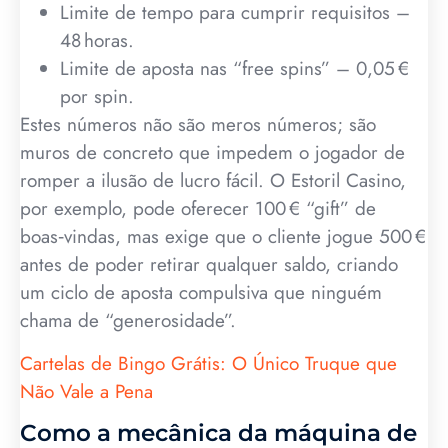
Limite de tempo para cumprir requisitos –
48 horas.
Limite de aposta nas “free spins” – 0,05 €
por spin.
Estes números não são meros números; são
muros de concreto que impedem o jogador de
romper a ilusão de lucro fácil. O Estoril Casino,
por exemplo, pode oferecer 100 € “gift” de
boas‑vindas, mas exige que o cliente jogue 500 €
antes de poder retirar qualquer saldo, criando
um ciclo de aposta compulsiva que ninguém
chama de “generosidade”.
Cartelas de Bingo Grátis: O Único Truque que
Não Vale a Pena
Como a mecânica da máquina de