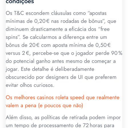
condições
Os T&C escondem cláusulas como “apostas
mínimas de 0,20 € nas rodadas de bônus”, que
diminuem drasticamente a eficácia dos “free
spins”. Se calcularmos a diferença entre um
bônus de 20 € com aposta mínima de 0,50 €
versus 2 €, percebe‑se que o jogador perde 90 %
do potencial ganho antes mesmo de começar a
jogar. Este detalhe é deliberadamente
obscurecido por designers de UI que preferem
evitar olhos curiosos.
Os melhores casinos roleta speed que realmente
valem a pena (e poucos que não)
Além disso, as políticas de retirada podem impor
um tempo de processamento de 72 horas para