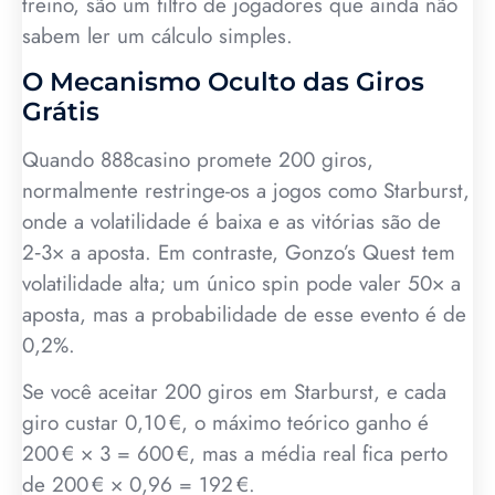
treino, são um filtro de jogadores que ainda não
sabem ler um cálculo simples.
O Mecanismo Oculto das Giros
Grátis
Quando 888casino promete 200 giros,
normalmente restringe-os a jogos como Starburst,
onde a volatilidade é baixa e as vitórias são de
2‑3× a aposta. Em contraste, Gonzo’s Quest tem
volatilidade alta; um único spin pode valer 50× a
aposta, mas a probabilidade de esse evento é de
0,2%.
Se você aceitar 200 giros em Starburst, e cada
giro custar 0,10 €, o máximo teórico ganho é
200 € × 3 = 600 €, mas a média real fica perto
de 200 € × 0,96 = 192 €.