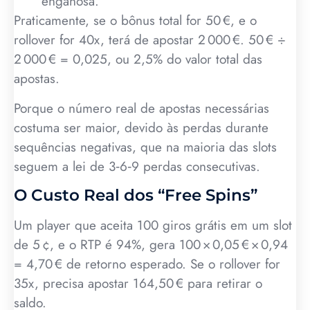
enganosa.
Praticamente, se o bônus total for 50 €, e o
rollover for 40x, terá de apostar 2 000 €. 50 € ÷
2 000 € = 0,025, ou 2,5% do valor total das
apostas.
Porque o número real de apostas necessárias
costuma ser maior, devido às perdas durante
sequências negativas, que na maioria das slots
seguem a lei de 3‑6‑9 perdas consecutivas.
O Custo Real dos “Free Spins”
Um player que aceita 100 giros grátis em um slot
de 5 ¢, e o RTP é 94%, gera 100 × 0,05 € × 0,94
= 4,70 € de retorno esperado. Se o rollover for
35x, precisa apostar 164,50 € para retirar o
saldo.