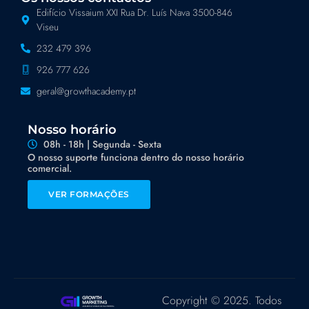
Edifício Vissaium XXI Rua Dr. Luís Nava 3500-846
Viseu
232 479 396
926 777 626
geral@growthacademy.pt
Nosso horário
08h - 18h | Segunda - Sexta
O nosso suporte funciona dentro do nosso horário
comercial.
VER FORMAÇÕES
Copyright © 2025. Todos