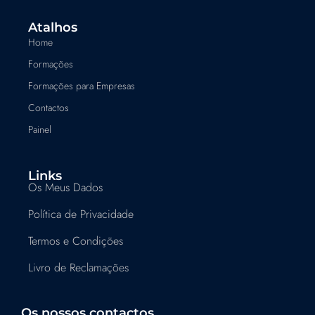
Atalhos
Home
Formações
Formações para Empresas
Contactos
Painel
Links
Os Meus Dados
Política de Privacidade
Termos e Condições
Livro de Reclamações
Os nossos contactos