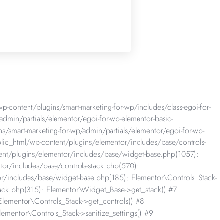
content/plugins/smart-marketing-for-wp/includes/class-egoi-for-
in/partials/elementor/egoi-for-wp-elementor-basic-
mart-marketing-for-wp/admin/partials/elementor/egoi-for-wp-
c_html/wp-content/plugins/elementor/includes/base/controls-
nt/plugins/elementor/includes/base/widget-base.php(1057):
r/includes/base/controls-stack.php(570):
/includes/base/widget-base.php(185): Elementor\Controls_Stack-
ack.php(315): Elementor\Widget_Base->get_stack() #7
lementor\Controls_Stack->get_controls() #8
mentor\Controls_Stack->sanitize_settings() #9