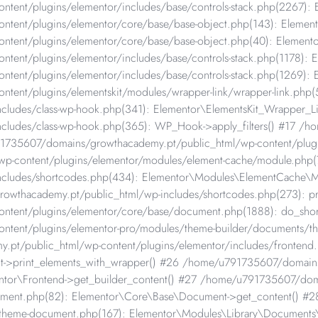
nt/plugins/elementor/includes/base/controls-stack.php(2267): E
nt/plugins/elementor/core/base/base-object.php(143): Elementor\
ent/plugins/elementor/core/base/base-object.php(40): Elemento
nt/plugins/elementor/includes/base/controls-stack.php(1178): E
nt/plugins/elementor/includes/base/controls-stack.php(1269): E
t/plugins/elementskit/modules/wrapper-link/wrapper-link.php(59)
udes/class-wp-hook.php(341): Elementor\ElementsKit_Wrapper_Li
ludes/class-wp-hook.php(365): WP_Hook->apply_filters() #17 /
735607/domains/growthacademy.pt/public_html/wp-content/plugin
content/plugins/elementor/modules/element-cache/module.php(71
ludes/shortcodes.php(434): Elementor\Modules\ElementCache\Mod
owthacademy.pt/public_html/wp-includes/shortcodes.php(273): pr
tent/plugins/elementor/core/base/document.php(1888): do_shor
ntent/plugins/elementor-pro/modules/theme-builder/documents/
pt/public_html/wp-content/plugins/elementor/includes/frontend
>print_elements_with_wrapper() #26 /home/u791735607/domains
entor\Frontend->get_builder_content() #27 /home/u791735607/do
ocument.php(82): Elementor\Core\Base\Document->get_content() 
/theme-document.php(167): Elementor\Modules\Library\Documents