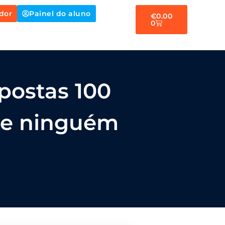
dor
Painel do aluno
€
0.00
0
postas 100
ue ninguém