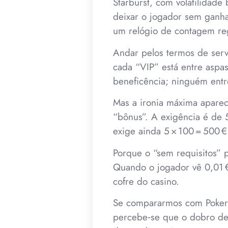
Starburst, com volatilidade
deixar o jogador sem ganha
um relógio de contagem regr
Andar pelos termos de serv
cada “VIP” está entre aspa
beneficência; ninguém entr
Mas a ironia máxima apare
“bônus”. A exigência é de 5
exige ainda 5 × 100 = 500 €
Porque o “sem requisitos” 
Quando o jogador vê 0,01 €
cofre do casino.
Se compararmos com PokerS
percebe‑se que o dobro de