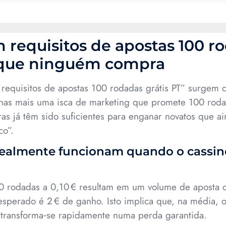
requisitos de apostas 100 ro
 que ninguém compra
equisitos de apostas 100 rodadas grátis PT” surgem 
apenas mais uma isca de marketing que promete 100 rod
ras já têm sido suficientes para enganar novatos que a
co”.
realmente funcionam quando o cassin
0 rodadas a 0,10 € resultam em um volume de aposta d
esperado é 2 € de ganho. Isto implica que, na média, 
 transforma‑se rapidamente numa perda garantida.