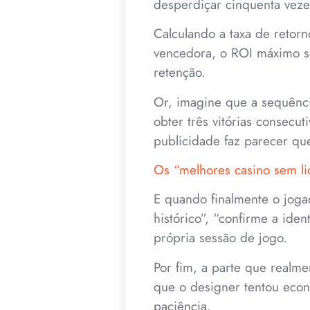
desperdiçar cinquenta veze
Calculando a taxa de retor
vencedora, o ROI máximo se
retenção.
Or, imagine que a sequênci
obter três vitórias consecu
publicidade faz parecer que
Os “melhores casino sem li
E quando finalmente o jogad
histórico”, “confirme a ide
própria sessão de jogo.
Por fim, a parte que realme
que o designer tentou econ
paciência.