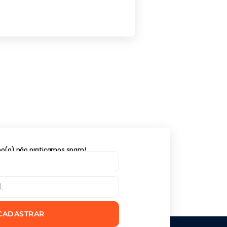
lho(a) não praticamos spam!
CADASTRAR