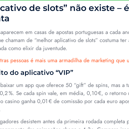
cativo de slots” não existe –
ta
aparecem em casas de apostas portuguesas a cada ano, 
que chamam de “melhor aplicativo de slots” costuma te
a como elixir da juventude.
outras pessoas é mais uma armadilha de marketing que
o do aplicativo “VIP”
baixar um app que oferece 50 “gift” de spins, mas a 
0,2 %. Se cada spin vale, em média, 0,10 €, o retorno
, o casino ganha 0,01 € de comissão por cada euro ap
.
ogadores desistem antes da primeira rodada completa p