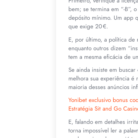
Primeiro, verifique a licen
bem; se termina em “-B”, o
depósito mínimo. Um app qu
que exige 20 €.
E, por último, a política 
enquanto outros dizem “inst
tem a mesma eficácia de um
Se ainda insiste em buscar 
melhora sua experiência é
maioria desses anúncios in
Yonibet exclusivo bonus cod
Estratégia Sit and Go Casi
E, falando em detalhes irr
torna impossível ler a pala