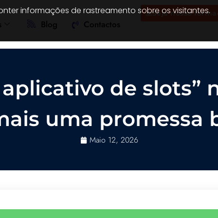
onter informações de rastreamento sobre os visitantes.
Seja nosso forma
s
Blog
Contactos
aplicativo de slots” n
mais uma promessa 
Maio 12, 2026