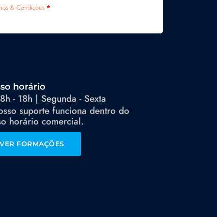
mos & Condições
*
so horário
8h - 18h | Segunda - Sexta
osso suporte funciona dentro do
o horário comercial.
VER FORMAÇÕES