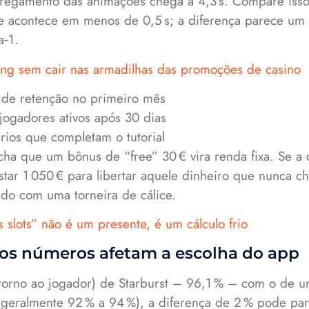
regamento das animações chega a 4,3 s. Compare iss
e acontece em menos de 0,5 s; a diferença parece um
a‑1.
ing sem cair nas armadilhas das promoções de casino
a de retenção no primeiro mês
jogadores ativos após 30 dias
ários que completam o tutorial
ha que um bônus de “free” 30 € vira renda fixa. Se a 
star 1 050 € para libertar aquele dinheiro que nunca c
ado com uma torneira de cálice.
 slots” não é um presente, é um cálculo frio
os números afetam a escolha do app
orno ao jogador) de Starburst – 96,1 % – com o de um
eralmente 92 % a 94 %), a diferença de 2 % pode pare