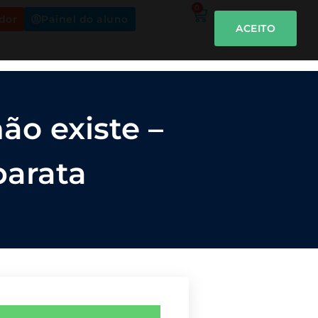
0
dor
Painel do aluno
ACEITO
ão existe –
barata