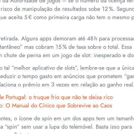
ça da Autoridade de Jogos – se o número da licença ter
 risco de manipulação de resultados sobe 12 %. Segundo
e aceita 5 € como primeira carga não tem o mesmo per
de retirada. Alguns apps demoram até 48 h para process
antâneo” mas cobram 15 % de taxa sobre o total. Essa 
 chute de perna em um jogo de slot: inesperado e do
o tal “melhor aplicativo de slots”, lembre‑se que a úni
 reduzir o tempo gasto em anúncios que prometem “gan
flaciona o prêmio em 3 vezes em relação ao ganho real
e Portugal: o truque frio que não te deixa rico
no: O Manual do Cínico que Sobrevive ao Caos
itantes, o ícone de spin em um dos apps tem um tamanh
vra “spin” sem usar a lupa do telemóvel. Basta isso par