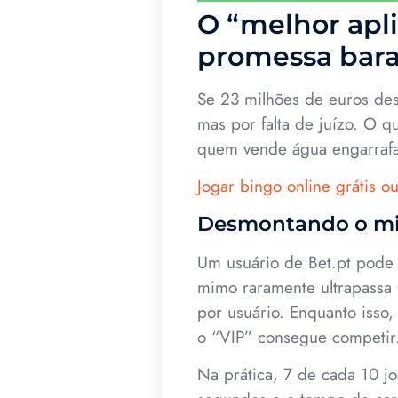
O “melhor apli
promessa bara
Se 23 milhões de euros des
mas por falta de juízo. O 
quem vende água engarrafad
Jogar bingo online grátis 
Desmontando o mit
Um usuário de Bet.pt pode 
mimo raramente ultrapassa 
por usuário. Enquanto isso
o “VIP” consegue competir
Na prática, 7 de cada 10 j