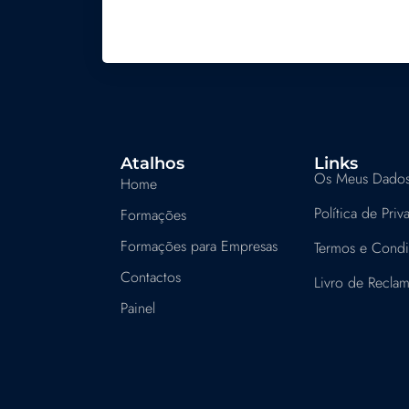
Atalhos
Links
Os Meus Dado
Home
Política de Pri
Formações
Formações para Empresas
Termos e Cond
Contactos
Livro de Recla
Painel