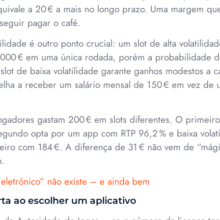
equivale a 20 € a mais no longo prazo. Uma margem que
seguir pagar o café.
lidade é outro ponto crucial: um slot de alta volatilid
000 € em uma única rodada, porém a probabilidade d
m slot de baixa volatilidade garante ganhos modestos a 
melha a receber um salário mensal de 150 € em vez de
ogadores gastam 200 € em slots diferentes. O primei
o segundo opta por um app com RTP 96,2 % e baixa vola
eiro com 184 €. A diferença de 31 € não vem de “mág
m.
eletrónico” não existe – e ainda bem
a ao escolher um aplicativo