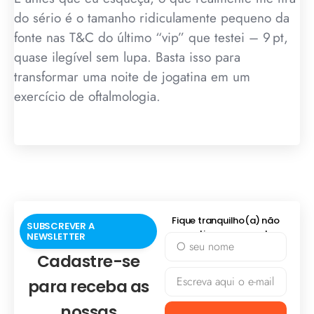
do sério é o tamanho ridiculamente pequeno da
fonte nas T&C do último “vip” que testei – 9 pt,
quase ilegível sem lupa. Basta isso para
transformar uma noite de jogatina em um
exercício de oftalmologia.
Fique tranquilho(a) não
SUBSCREVER A
praticamos spam!
NEWSLETTER
Cadastre-se
para receba as
nossas