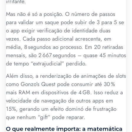
irritante.
Mas não é só a posição. O número de passos
para validar um saque pode subir de 3 para 5 se
o app exigir verificação de identidade duas
vezes. Cada passo adicional acrescenta, em
média, 8 segundos ao processo. Em 20 retiradas
mensais, são 2 667 segundos – quase 45 minutos
de tempo “extrajudicial” perdido.
Além disso, a renderização de animações de slots
como Gonzo’s Quest pode consumir até 30 %
mais RAM em dispositivos de 4 GB. Isso reduz a
velocidade de navegação de outros apps em
15%, gerando um efeito dominó de frustração
que nenhum “gift” pode reparar.
O que realmente importa: a matemática