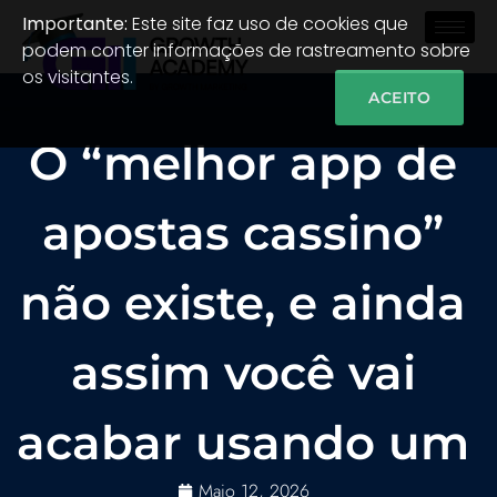
Importante:
Este site faz uso de cookies que
podem conter informações de rastreamento sobre
os visitantes.
ACEITO
O “melhor app de
apostas cassino”
não existe, e ainda
assim você vai
acabar usando um
Maio 12, 2026