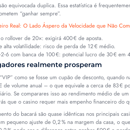
isão equivocada duplica. Essa estatística é frequentem
rometem “ganhar sempre”.
heiro Real: O Lado Áspero da Velocidade que Não Co
 o rollover de 20×: exigirá 400 € de aposta.
e alta volatilidade: risco de perda de 12 € médio.
3‑2‑6 com banca de 100 €: potencial lucro de 30 € em 4
gadores realmente prosperam
 “VIP” como se fosse um cupão de desconto, quando na
de volume anual – o que equivale a cerca de 83 € po
diário. Se comparares isso ao rendimento médio de u
rás que o casino requer mais empenho financeiro do q
ento do bacará são quase idênticas nos principais cas
 um pequeno ajuste de 0,2 % na margem da casa, o que