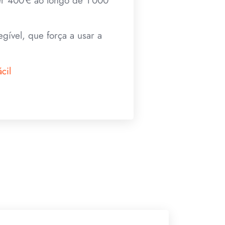
r 400 € ao longo de 1 000
egível, que força a usar a
cil