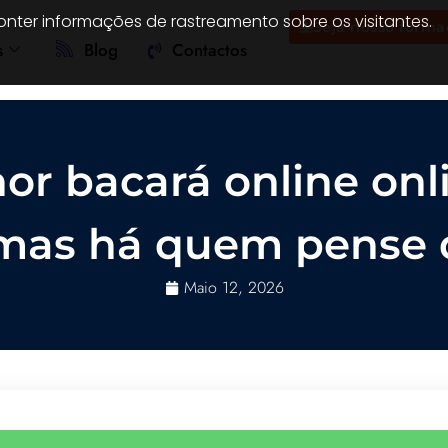
onter informações de rastreamento sobre os visitantes.
Seja nosso forma
s
Blog
Contactos
or bacará online onl
, mas há quem pense 
Maio 12, 2026