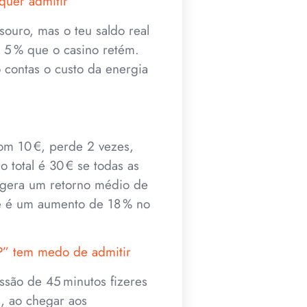
quer admitir
ouro, mas o teu saldo real
e 5 % que o casino retém.
 contas o custo da energia
om 10 €, perde 2 vezes,
 total é 30 € se todas as
 gera um retorno médio de
ue é um aumento de 18 % no
P” tem medo de admitir
ssão de 45 minutos fizeres
, ao chegar aos