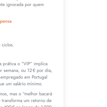
ente ignorada por quem
mpensa
 ciclos.
 prática o “VIP” implica
r semana, ou 12 € por dia,
m empregado em Portugal
ue um salário mínimo.
inos, mas o “melhor bacará
 transforma um retorno de