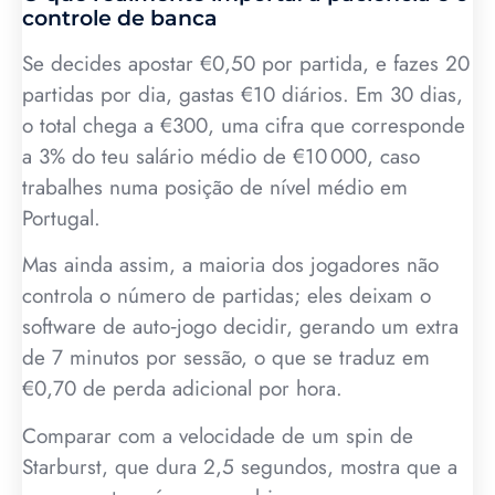
controle de banca
Se decides apostar €0,50 por partida, e fazes 20
partidas por dia, gastas €10 diários. Em 30 dias,
o total chega a €300, uma cifra que corresponde
a 3% do teu salário médio de €10 000, caso
trabalhes numa posição de nível médio em
Portugal.
Mas ainda assim, a maioria dos jogadores não
controla o número de partidas; eles deixam o
software de auto‑jogo decidir, gerando um extra
de 7 minutos por sessão, o que se traduz em
€0,70 de perda adicional por hora.
Comparar com a velocidade de um spin de
Starburst, que dura 2,5 segundos, mostra que a