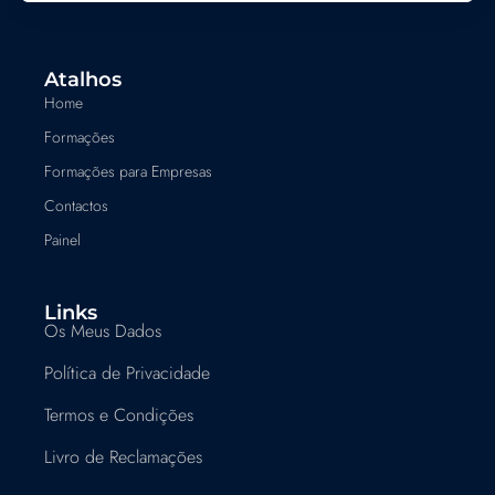
Atalhos
Home
Formações
Formações para Empresas
Contactos
Painel
Links
Os Meus Dados
Política de Privacidade
Termos e Condições
Livro de Reclamações