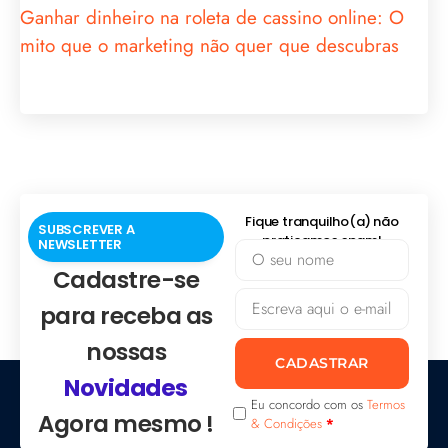
Ganhar dinheiro na roleta de cassino online: O
mito que o marketing não quer que descubras
Fique tranquilho(a) não
SUBSCREVER A
praticamos spam!
NEWSLETTER
Cadastre-se
para receba as
nossas
CADASTRAR
Novidades
Eu concordo com os
Termos
Agora mesmo !
& Condições
*