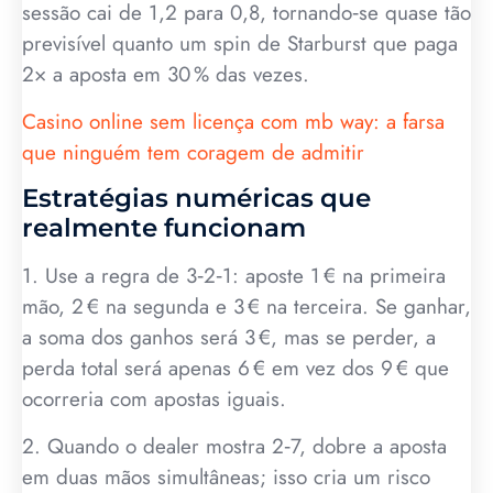
sessão cai de 1,2 para 0,8, tornando‑se quase tão
previsível quanto um spin de Starburst que paga
2× a aposta em 30 % das vezes.
Casino online sem licença com mb way: a farsa
que ninguém tem coragem de admitir
Estratégias numéricas que
realmente funcionam
1. Use a regra de 3‑2‑1: aposte 1 € na primeira
mão, 2 € na segunda e 3 € na terceira. Se ganhar,
a soma dos ganhos será 3 €, mas se perder, a
perda total será apenas 6 € em vez dos 9 € que
ocorreria com apostas iguais.
2. Quando o dealer mostra 2‑7, dobre a aposta
em duas mãos simultâneas; isso cria um risco