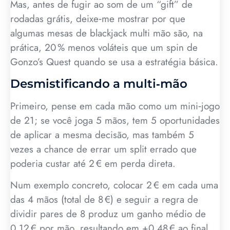
Mas, antes de fugir ao som de um “gift” de
rodadas grátis, deixe‑me mostrar por que
algumas mesas de blackjack multi mão são, na
prática, 20 % menos voláteis que um spin de
Gonzo’s Quest quando se usa a estratégia básica.
Desmistificando a multi‑mão
Primeiro, pense em cada mão como um mini‑jogo
de 21; se você joga 5 mãos, tem 5 oportunidades
de aplicar a mesma decisão, mas também 5
vezes a chance de errar um split errado que
poderia custar até 2 € em perda direta.
Num exemplo concreto, colocar 2 € em cada uma
das 4 mãos (total de 8 €) e seguir a regra de
dividir pares de 8 produz um ganho médio de
0,12 € por mão, resultando em +0,48 € ao final