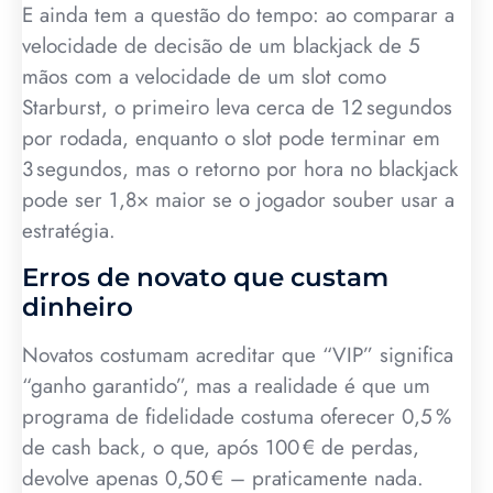
E ainda tem a questão do tempo: ao comparar a
velocidade de decisão de um blackjack de 5
mãos com a velocidade de um slot como
Starburst, o primeiro leva cerca de 12 segundos
por rodada, enquanto o slot pode terminar em
3 segundos, mas o retorno por hora no blackjack
pode ser 1,8× maior se o jogador souber usar a
estratégia.
Erros de novato que custam
dinheiro
Novatos costumam acreditar que “VIP” significa
“ganho garantido”, mas a realidade é que um
programa de fidelidade costuma oferecer 0,5 %
de cash back, o que, após 100 € de perdas,
devolve apenas 0,50 € – praticamente nada.