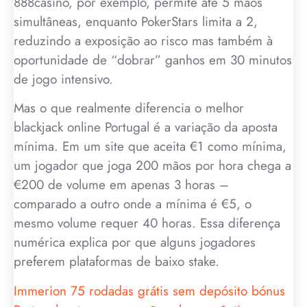
888casino, por exemplo, permite até 5 mãos
simultâneas, enquanto PokerStars limita a 2,
reduzindo a exposição ao risco mas também à
oportunidade de “dobrar” ganhos em 30 minutos
de jogo intensivo.
Mas o que realmente diferencia o melhor
blackjack online Portugal é a variação da aposta
mínima. Em um site que aceita €1 como mínima,
um jogador que joga 200 mãos por hora chega a
€200 de volume em apenas 3 horas –
comparado a outro onde a mínima é €5, o
mesmo volume requer 40 horas. Essa diferença
numérica explica por que alguns jogadores
preferem plataformas de baixo stake.
Immerion 75 rodadas grátis sem depósito bónus