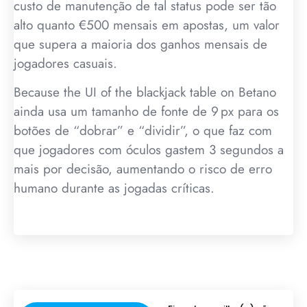
custo de manutenção de tal status pode ser tão
alto quanto €500 mensais em apostas, um valor
que supera a maioria dos ganhos mensais de
jogadores casuais.
Because the UI of the blackjack table on Betano
ainda usa um tamanho de fonte de 9 px para os
botões de “dobrar” e “dividir”, o que faz com
que jogadores com óculos gastem 3 segundos a
mais por decisão, aumentando o risco de erro
humano durante as jogadas críticas.