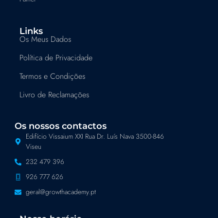
Links
Os Meus Dados
Política de Privacidade
Termos e Condições
Livro de Reclamações
Os nossos contactos
Edifício Vissaium XXI Rua Dr. Luís Nava 3500-846
Viseu
232 479 396
926 777 626
geral@growthacademy.pt