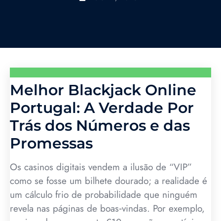
Melhor Blackjack Online
Portugal: A Verdade Por
Trás dos Números e das
Promessas
Os casinos digitais vendem a ilusão de “VIP”
como se fosse um bilhete dourado; a realidade é
um cálculo frio de probabilidade que ninguém
revela nas páginas de boas‑vindas. Por exemplo,