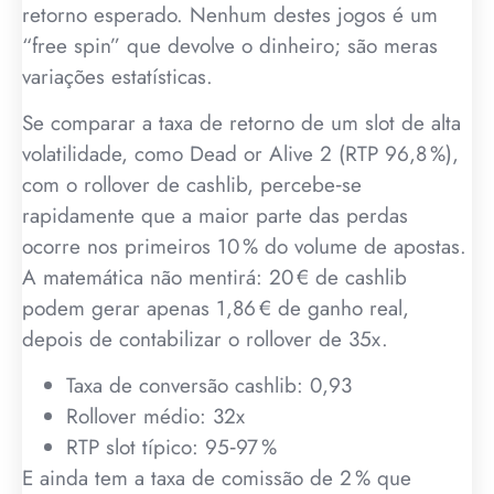
retorno esperado. Nenhum destes jogos é um
“free spin” que devolve o dinheiro; são meras
variações estatísticas.
Se comparar a taxa de retorno de um slot de alta
volatilidade, como Dead or Alive 2 (RTP 96,8 %),
com o rollover de cashlib, percebe‑se
rapidamente que a maior parte das perdas
ocorre nos primeiros 10 % do volume de apostas.
A matemática não mentirá: 20 € de cashlib
podem gerar apenas 1,86 € de ganho real,
depois de contabilizar o rollover de 35x.
Taxa de conversão cashlib: 0,93
Rollover médio: 32x
RTP slot típico: 95‑97 %
E ainda tem a taxa de comissão de 2 % que