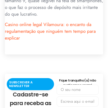
tamanho 9, quase ilegível na tela de smartphones,
o que faz o processo de depósito mais irritante
do que lucrativo.
Casino online legal Vilamoura: o encanto da
regulamentação que ninguém tem tempo para
explicar
Fique tranquilho(a) não
SUBSCREVER A
praticamos spam!
NEWSLETTER
Cadastre-se
para receba as