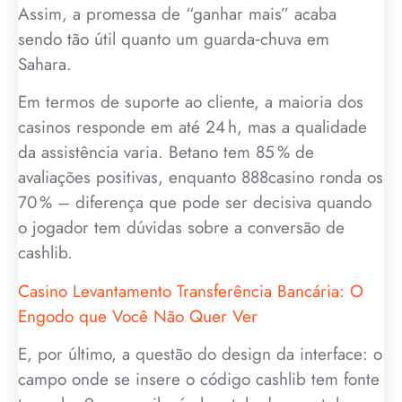
Assim, a promessa de “ganhar mais” acaba
sendo tão útil quanto um guarda‑chuva em
Sahara.
Em termos de suporte ao cliente, a maioria dos
casinos responde em até 24 h, mas a qualidade
da assistência varia. Betano tem 85 % de
avaliações positivas, enquanto 888casino ronda os
70 % – diferença que pode ser decisiva quando
o jogador tem dúvidas sobre a conversão de
cashlib.
Casino Levantamento Transferência Bancária: O
Engodo que Você Não Quer Ver
E, por último, a questão do design da interface: o
campo onde se insere o código cashlib tem fonte