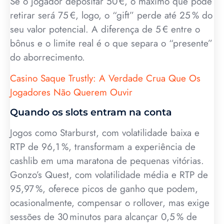
Se o jogador depositar 50 €, o máximo que pode
retirar será 75 €, logo, o “gift” perde até 25 % do
seu valor potencial. A diferença de 5 € entre o
bônus e o limite real é o que separa o “presente”
do aborrecimento.
Casino Saque Trustly: A Verdade Crua Que Os
Jogadores Não Querem Ouvir
Quando os slots entram na conta
Jogos como Starburst, com volatilidade baixa e
RTP de 96,1 %, transformam a experiência de
cashlib em uma maratona de pequenas vitórias.
Gonzo’s Quest, com volatilidade média e RTP de
95,97 %, oferece picos de ganho que podem,
ocasionalmente, compensar o rollover, mas exige
sessões de 30 minutos para alcançar 0,5 % de