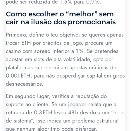
pode ser reduzida de 1,5 % para 0,9 %.
Como escolher o “melhor” sem
cair na ilusão dos promocionais
Primeiro, define o teu objetivo: se queres apenas
trocar ETH por créditos de jogo, procura um
casino com spread inferior a 1 %. Se pretendes
apostar em slots de alta volatilidade, opta por
plataformas que permitam apostas mínimas de
0,001 ETH, para não desperdiçar capital em giros
desnecessários.
Em segundo lugar, verifica a reputação do
suporte ao cliente. Se um jogador relata que a
retirada de 0,3 ETH levou 48 h devido a um “erro
de sistema”, isso indica um problema estrutural
que nenhum algoritmo pode disfarçar.