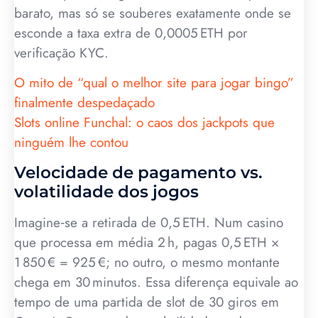
barato, mas só se souberes exatamente onde se
esconde a taxa extra de 0,0005 ETH por
verificação KYC.
O mito de “qual o melhor site para jogar bingo”
finalmente despedaçado
Slots online Funchal: o caos dos jackpots que
ninguém lhe contou
Velocidade de pagamento vs.
volatilidade dos jogos
Imagine‑se a retirada de 0,5 ETH. Num casino
que processa em média 2 h, pagas 0,5 ETH ×
1 850 € = 925 €; no outro, o mesmo montante
chega em 30 minutos. Essa diferença equivale ao
tempo de uma partida de slot de 30 giros em