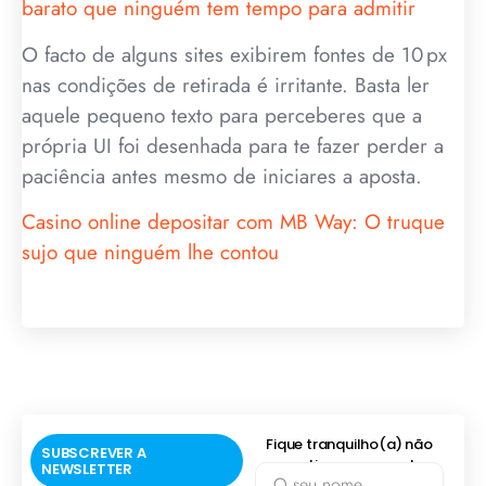
barato que ninguém tem tempo para admitir
O facto de alguns sites exibirem fontes de 10 px
nas condições de retirada é irritante. Basta ler
aquele pequeno texto para perceberes que a
própria UI foi desenhada para te fazer perder a
paciência antes mesmo de iniciares a aposta.
Casino online depositar com MB Way: O truque
sujo que ninguém lhe contou
Fique tranquilho(a) não
SUBSCREVER A
praticamos spam!
NEWSLETTER