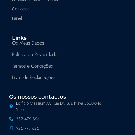
Contactos
Painel
Links
Os Meus Dados
Política de Privacidade
Termos e Condições
Livro de Reclamações
Os nossos contactos
Edifício Vissaium XXI Rua Dr. Luís Nava 3500-846
Viseu
232 479 396
926 777 626