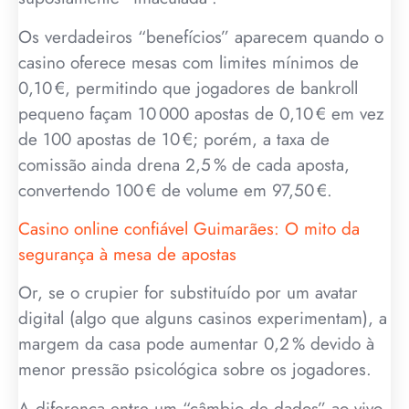
Os verdadeiros “benefícios” aparecem quando o
casino oferece mesas com limites mínimos de
0,10 €, permitindo que jogadores de bankroll
pequeno façam 10 000 apostas de 0,10 € em vez
de 100 apostas de 10 €; porém, a taxa de
comissão ainda drena 2,5 % de cada aposta,
convertendo 100 € de volume em 97,50 €.
Casino online confiável Guimarães: O mito da
segurança à mesa de apostas
Or, se o crupier for substituído por um avatar
digital (algo que alguns casinos experimentam), a
margem da casa pode aumentar 0,2 % devido à
menor pressão psicológica sobre os jogadores.
A diferença entre um “câmbio de dados” ao vivo