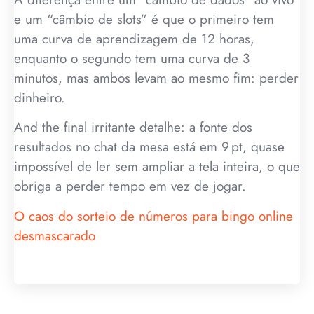
e um “câmbio de slots” é que o primeiro tem
uma curva de aprendizagem de 12 horas,
enquanto o segundo tem uma curva de 3
minutos, mas ambos levam ao mesmo fim: perder
dinheiro.
And the final irritante detalhe: a fonte dos
resultados no chat da mesa está em 9 pt, quase
impossível de ler sem ampliar a tela inteira, o que
obriga a perder tempo em vez de jogar.
O caos do sorteio de números para bingo online
desmascarado