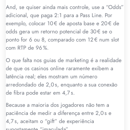
And, se quiser ainda mais controle, use a “Odds”
adicional, que paga 2:1 para a Pass Line. Por
exemplo, colocar 10 € de aposta base e 20 € de
odds gera um retorno potencial de 30 € se o
ponto for 6 ou 8, comparado com 12 € num slot
com RTP de 96 %.
O que falta nos guias de marketing é a realidade
de que os casinos online raramente exibem a
latência real; eles mostram um número
arredondado de 2,0 s, enquanto a sua conexão
de fibra pode estar em 4,7 s.
Because a maioria dos jogadores não tem a
paciência de medir a diferença entre 2,0 s e
4,7 s, aceitam o “gift” de experiência
supostamente “imaculada”.