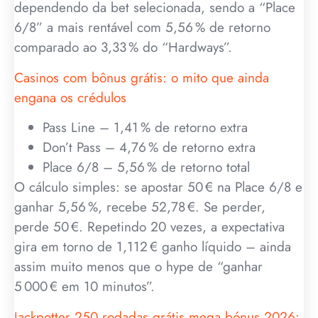
dependendo da bet selecionada, sendo a “Place
6/8” a mais rentável com 5,56 % de retorno
comparado ao 3,33 % do “Hardways”.
Casinos com bônus grátis: o mito que ainda
engana os crédulos
Pass Line – 1,41 % de retorno extra
Don’t Pass – 4,76 % de retorno extra
Place 6/8 – 5,56 % de retorno total
O cálculo simples: se apostar 50 € na Place 6/8 e
ganhar 5,56 %, recebe 52,78 €. Se perder,
perde 50 €. Repetindo 20 vezes, a expectativa
gira em torno de 1,112 € ganho líquido – ainda
assim muito menos que o hype de “ganhar
5 000 € em 10 minutos”.
Jackpotter 250 rodadas grátis mega bónus 2026: