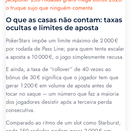
o truque sujo que ninguém comenta
O que as casas não contam: taxas
ocultas e limites de aposta
PokerStars impõe um limite máximo de 2 000 €
por rodada de Pass Line; para quem tenta escalar
a aposta a 10 000 €, o jogo simplesmente recusa.
E ainda, a taxa de “rollover” de 40 vezes ao
bônus de 30 € significa que o jogador tem que
gerar 1 200 € em volume de aposta antes de
tocar no saque – um número que faz a maioria
dos jogadores desistir após a terceira perda
consecutiva.
Comparado ao ritmo de um slot como Starburst,
onde 150 rodadas podem gerar 2 000 € em