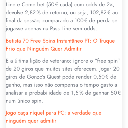
Line e Come bet (50 € cada) com odds de 2×,
devolve 2,82 % de retorno, ou seja, 102,82 € ao
final da sessão, comparado a 100 € de perda se
jogasse apenas na Pass Line sem odds.
Betista 70 Free Spins Instantâneo PT: O Truque
Frio que Ninguém Quer Admitir
E a última lição de veterano: ignore o “free spin”
de 20 giros que muitos sites oferecem. Jogar 20
giros de Gonzo’s Quest pode render 0,50 € de
ganho, mas isso não compensa o tempo gasto a
analisar a probabilidade de 1,5 % de ganhar 50 €
num único spin.
Jogo caça níquel para PC: a verdade que
ninguém quer admitir