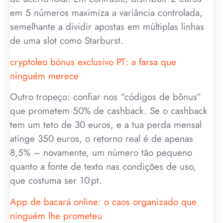
em 5 números maximiza a variância controlada,
semelhante a dividir apostas em múltiplas linhas
de uma slot como Starburst.
cryptoleo bónus exclusivo PT: a farsa que
ninguém merece
Outro tropeço: confiar nos “códigos de bônus”
que prometem 50% de cashback. Se o cashback
tem um teto de 30 euros, e a tua perda mensal
atinge 350 euros, o retorno real é de apenas
8,5% – novamente, um número tão pequeno
quanto a fonte de texto nas condições de uso,
que costuma ser 10 pt.
App de bacará online: o caos organizado que
ninguém lhe prometeu