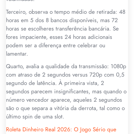
Terceiro, observa o tempo médio de retirada: 48
horas em 5 dos 8 bancos disponíveis, mas 72
horas se escolheres transferência bancária. Se
fores impaciente, esses 24 horas adicionais
podem ser a diferença entre celebrar ou
lamentar.
Quarto, avalia a qualidade da transmissão: 1080p
com atraso de 2 segundos versus 720p com 0,5
segundo de latência. À primeira vista, 2
segundos parecem insignificantes, mas quando o
número vencedor aparece, aqueles 2 segundos
são o que separa a vitória da derrota, tal como o
último spin de uma slot.
Roleta Dinheiro Real 2026: O Jogo Sério que