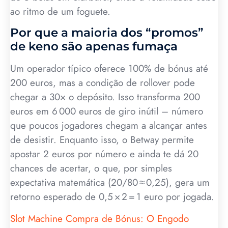
ao ritmo de um foguete.
Por que a maioria dos “promos”
de keno são apenas fumaça
Um operador típico oferece 100% de bónus até
200 euros, mas a condição de rollover pode
chegar a 30× o depósito. Isso transforma 200
euros em 6 000 euros de giro inútil – número
que poucos jogadores chegam a alcançar antes
de desistir. Enquanto isso, o Betway permite
apostar 2 euros por número e ainda te dá 20
chances de acertar, o que, por simples
expectativa matemática (20/80 ≈ 0,25), gera um
retorno esperado de 0,5 × 2 = 1 euro por jogada.
Slot Machine Compra de Bónus: O Engodo