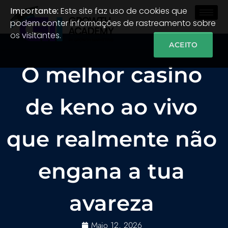
Importante:
Este site faz uso de cookies que
podem conter informações de rastreamento sobre
os visitantes.
ACEITO
O melhor casino
de keno ao vivo
que realmente não
engana a tua
avareza
Maio 12, 2026