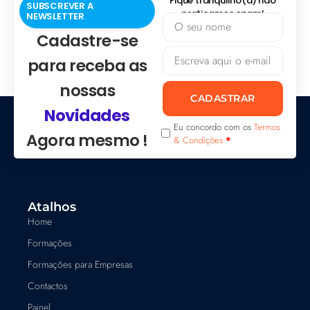
Fique tranquilho(a) não
SUBSCREVER A
praticamos spam!
NEWSLETTER
Cadastre-se
para receba as
nossas
CADASTRAR
Novidades
Eu concordo com os
Termos
Agora mesmo !
& Condições
*
Atalhos
Home
Formações
Formações para Empresas
Contactos
Painel