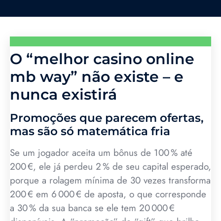
O “melhor casino online
mb way” não existe – e
nunca existirá
Promoções que parecem ofertas,
mas são só matemática fria
Se um jogador aceita um bônus de 100 % até
200 €, ele já perdeu 2 % de seu capital esperado,
porque a rolagem mínima de 30 vezes transforma
200 € em 6 000 € de aposta, o que corresponde
a 30 % da sua banca se ele tem 20 000 €