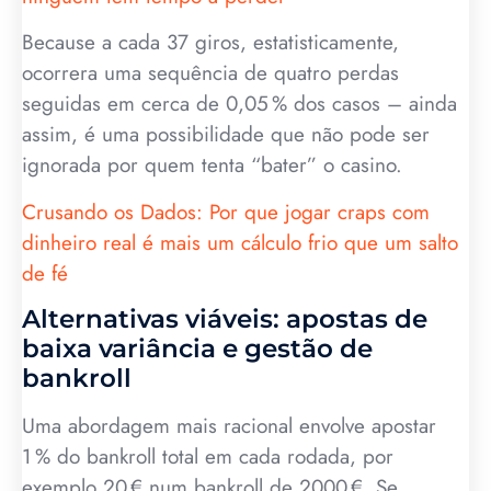
Because a cada 37 giros, estatisticamente,
ocorrera uma sequência de quatro perdas
seguidas em cerca de 0,05 % dos casos – ainda
assim, é uma possibilidade que não pode ser
ignorada por quem tenta “bater” o casino.
Crusando os Dados: Por que jogar craps com
dinheiro real é mais um cálculo frio que um salto
de fé
Alternativas viáveis: apostas de
baixa variância e gestão de
bankroll
Uma abordagem mais racional envolve apostar
1 % do bankroll total em cada rodada, por
exemplo 20 € num bankroll de 2000 €. Se