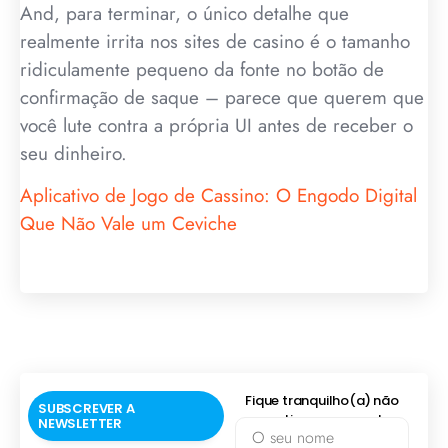
And, para terminar, o único detalhe que
realmente irrita nos sites de casino é o tamanho
ridiculamente pequeno da fonte no botão de
confirmação de saque – parece que querem que
você lute contra a própria UI antes de receber o
seu dinheiro.
Aplicativo de Jogo de Cassino: O Engodo Digital
Que Não Vale um Ceviche
Fique tranquilho(a) não
SUBSCREVER A
praticamos spam!
NEWSLETTER