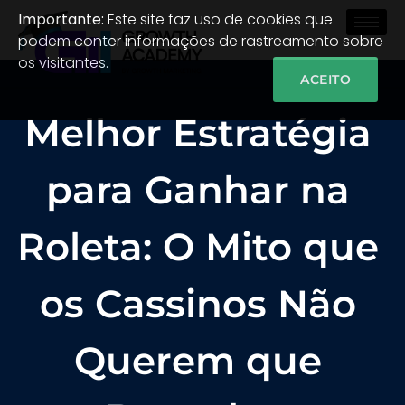
Importante:
Este site faz uso de cookies que
podem conter informações de rastreamento sobre
os visitantes.
ACEITO
Melhor Estratégia
para Ganhar na
Roleta: O Mito que
os Cassinos Não
Querem que