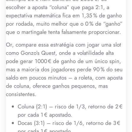
escolher a aposta “coluna” que paga 2:1, a
expectativa matemática fica em 1,35 % de ganho
por rodada, muito melhor que o 0 % de “ganho”
que o martingale tenta falsamente proporcionar.
Or, compare essa estratégia com jogar uma slot
como Gonzo’s Quest, onde a volatilidade alta
pode gerar 1000 € de ganho de um único spin,
mas a maioria dos jogadores perde 90 % do seu
saldo em poucos minutos – a roleta, com aposta
de coluna, oferece ganhos pequenos, mas
consistentes.
Coluna (2:1) – risco de 1/3, retorno de 2 €
por cada 1 € apostado.
Docas (3:1) – risco de 1/6, retorno de 3 €
por cada 1 € apostado.