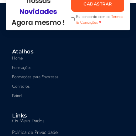
nossas
CADASTRAR
Novidades
Eu concordo com os
Termos
Agora mesmo !
& Condições
*
Atalhos
Home
Formações
Formações para Empresas
Contactos
Painel
Links
Os Meus Dados
Política de Privacidade