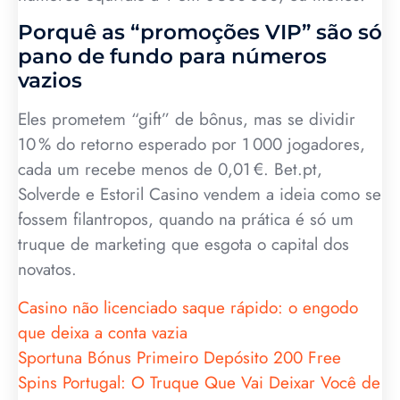
Porquê as “promoções VIP” são só
pano de fundo para números
vazios
Eles prometem “gift” de bônus, mas se dividir
10 % do retorno esperado por 1 000 jogadores,
cada um recebe menos de 0,01 €. Bet.pt,
Solverde e Estoril Casino vendem a ideia como se
fossem filantropos, quando na prática é só um
truque de marketing que esgota o capital dos
novatos.
Casino não licenciado saque rápido: o engodo
que deixa a conta vazia
Sportuna Bónus Primeiro Depósito 200 Free
Spins Portugal: O Truque Que Vai Deixar Você de