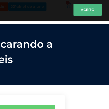
0
dor
Painel do aluno
ACEITO
scarando a
eis