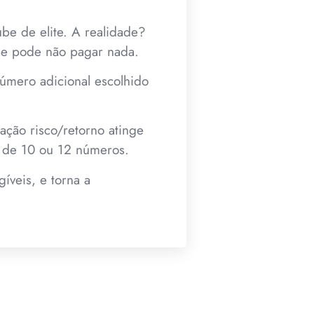
be de elite. A realidade?
ue pode não pagar nada.
úmero adicional escolhido
ação risco/retorno atinge
o de 10 ou 12 números.
íveis, e torna a