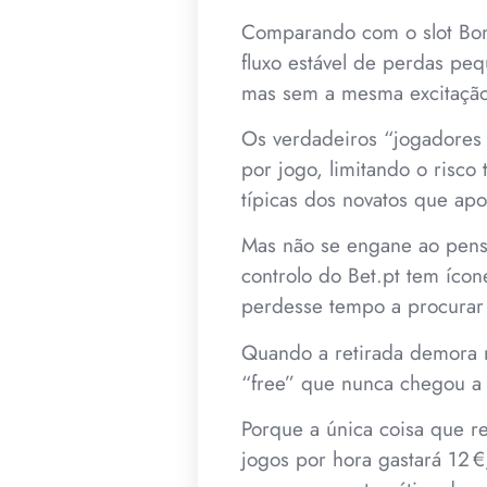
Comparando com o slot Bona
fluxo estável de perdas pe
mas sem a mesma excitação 
Os verdadeiros “jogadores i
por jogo, limitando o risco
típicas dos novatos que ap
Mas não se engane ao pensa
controlo do Bet.pt tem ícon
perdesse tempo a procurar 
Quando a retirada demora m
“free” que nunca chegou a 
Porque a única coisa que 
jogos por hora gastará 12 