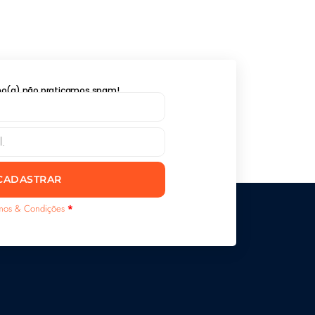
lho(a) não praticamos spam!
CADASTRAR
mos & Condições
*