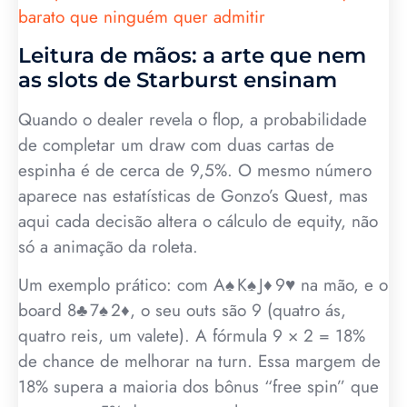
barato que ninguém quer admitir
Leitura de mãos: a arte que nem
as slots de Starburst ensinam
Quando o dealer revela o flop, a probabilidade
de completar um draw com duas cartas de
espinha é de cerca de 9,5%. O mesmo número
aparece nas estatísticas de Gonzo’s Quest, mas
aqui cada decisão altera o cálculo de equity, não
só a animação da roleta.
Um exemplo prático: com A♠ K♠ J♦ 9♥ na mão, e o
board 8♣ 7♠ 2♦, o seu outs são 9 (quatro ás,
quatro reis, um valete). A fórmula 9 × 2 = 18%
de chance de melhorar na turn. Essa margem de
18% supera a maioria dos bônus “free spin” que