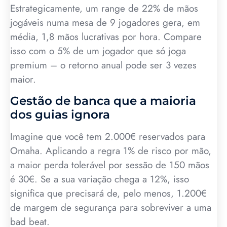
Estrategicamente, um range de 22% de mãos
jogáveis numa mesa de 9 jogadores gera, em
média, 1,8 mãos lucrativas por hora. Compare
isso com o 5% de um jogador que só joga
premium – o retorno anual pode ser 3 vezes
maior.
Gestão de banca que a maioria
dos guias ignora
Imagine que você tem 2.000€ reservados para
Omaha. Aplicando a regra 1% de risco por mão,
a maior perda tolerável por sessão de 150 mãos
é 30€. Se a sua variação chega a 12%, isso
significa que precisará de, pelo menos, 1.200€
de margem de segurança para sobreviver a uma
bad beat.