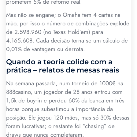
prometem 5% de retorno real.
Mas não se engane; o Omaha tem 4 cartas na
mão, por isso o número de combinações explode
de 2.598.960 (no Texas Hold’em) para
4.165.608. Cada decisão torna‑se um cálculo de
0,01% de vantagem ou derrota.
Quando a teoria colide com a
prática – relatos de mesas reais
Na semana passada, num torneio de 1000€ na
888casino, um jogador de 28 anos entrou com
1,5k de buy‑in e perdeu 60% da banca em três
horas porque subestimou a importância da
posição. Ele jogou 120 mãos, mas só 30% dessas
foram lucrativas; o restante foi “chasing” de
draws que nunca completaram.