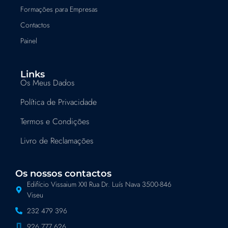
Formações para Empresas
Contactos
Painel
Links
Os Meus Dados
Política de Privacidade
Termos e Condições
Livro de Reclamações
Os nossos contactos
Edifício Vissaium XXI Rua Dr. Luís Nava 3500-846
Viseu
232 479 396
926 777 626