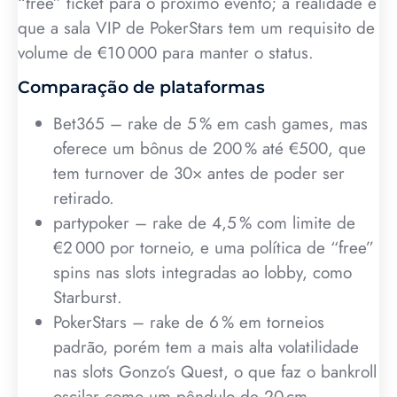
“free” ticket para o próximo evento; a realidade é
que a sala VIP de PokerStars tem um requisito de
volume de €10 000 para manter o status.
Comparação de plataformas
Bet365 – rake de 5 % em cash games, mas
oferece um bônus de 200 % até €500, que
tem turnover de 30× antes de poder ser
retirado.
partypoker – rake de 4,5 % com limite de
€2 000 por torneio, e uma política de “free”
spins nas slots integradas ao lobby, como
Starburst.
PokerStars – rake de 6 % em torneios
padrão, porém tem a mais alta volatilidade
nas slots Gonzo’s Quest, o que faz o bankroll
oscilar como um pêndulo de 20 cm.