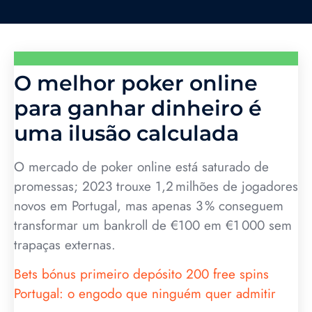
O melhor poker online
para ganhar dinheiro é
uma ilusão calculada
O mercado de poker online está saturado de
promessas; 2023 trouxe 1,2 milhões de jogadores
novos em Portugal, mas apenas 3 % conseguem
transformar um bankroll de €100 em €1 000 sem
trapaças externas.
Bets bónus primeiro depósito 200 free spins
Portugal: o engodo que ninguém quer admitir