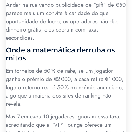
Andar na rua vendo publicidade de “gift” de €50
parece mais um convite à caridade do que
oportunidade de lucro; os operadores não dão
dinheiro grátis, eles cobram com taxas
escondidas.
Onde a matemática derruba os
mitos
Em torneios de 50 % de rake, se um jogador
ganha o prémio de €2 000, a casa retira €1 000,
logo o retorno real é 50 % do prémio anunciado,
algo que a maioria dos sites de ranking não
revela.
Mas 7 em cada 10 jogadores ignoram essa taxa,
acreditando que a “VIP” lounge oferece um