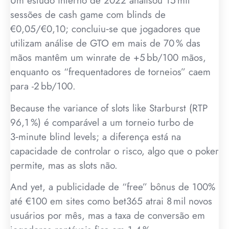
Um estudo interno de 2022 analisou 15 mil
sessões de cash game com blinds de
€0,05/€0,10; concluiu‑se que jogadores que
utilizam análise de GTO em mais de 70 % das
mãos mantêm um winrate de +5 bb/100 mãos,
enquanto os “frequentadores de torneios” caem
para -2 bb/100.
Because the variance of slots like Starburst (RTP
96,1 %) é comparável a um torneio turbo de
3‑minute blind levels; a diferença está na
capacidade de controlar o risco, algo que o poker
permite, mas as slots não.
And yet, a publicidade de “free” bônus de 100%
até €100 em sites como bet365 atrai 8 mil novos
usuários por mês, mas a taxa de conversão em