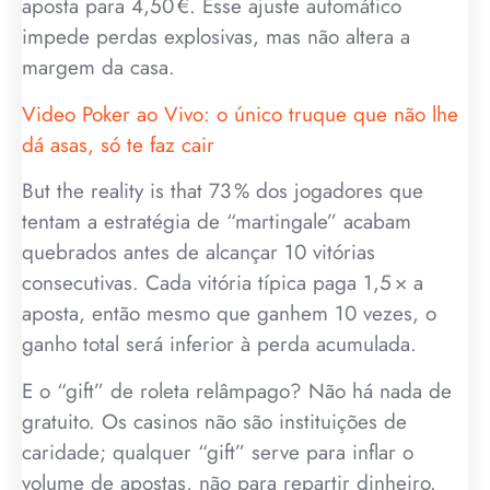
aposta para 4,50 €. Esse ajuste automático
impede perdas explosivas, mas não altera a
margem da casa.
Video Poker ao Vivo: o único truque que não lhe
dá asas, só te faz cair
But the reality is that 73 % dos jogadores que
tentam a estratégia de “martingale” acabam
quebrados antes de alcançar 10 vitórias
consecutivas. Cada vitória típica paga 1,5 × a
aposta, então mesmo que ganhem 10 vezes, o
ganho total será inferior à perda acumulada.
E o “gift” de roleta relâmpago? Não há nada de
gratuito. Os casinos não são instituições de
caridade; qualquer “gift” serve para inflar o
volume de apostas, não para repartir dinheiro.