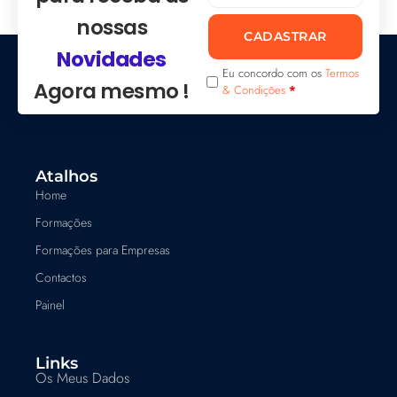
nossas
CADASTRAR
Novidades
Eu concordo com os
Termos
Agora mesmo !
& Condições
*
Atalhos
Home
Formações
Formações para Empresas
Contactos
Painel
Links
Os Meus Dados