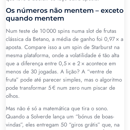
Os números não mentem – exceto
quando mentem
Num teste de 10 000 spins numa slot de frutas
clássica da Betano, a média de ganho foi 0,97 × a
aposta. Compare isso a um spin de Starburst na
mesma plataforma, onde a volatilidade é tão alta
que a diferença entre 0,5 × e 2 × acontece em
menos de 30 jogadas. A lição? A “ventre de
fruta” pode até parecer simples, mas o algoritmo
pode transformar 5 € num zero num piscar de
olhos.
Mas não é só a matemática que tira o sono.
Quando a Solverde lança um “bónus de boas-
vindas”, eles entregam 50 “giros grátis” que, na