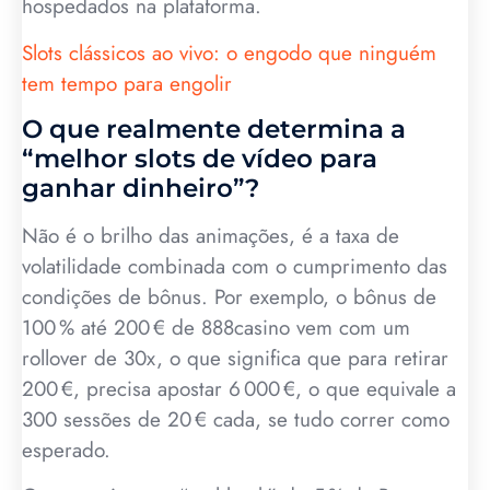
hospedados na plataforma.
Slots clássicos ao vivo: o engodo que ninguém
tem tempo para engolir
O que realmente determina a
“melhor slots de vídeo para
ganhar dinheiro”?
Não é o brilho das animações, é a taxa de
volatilidade combinada com o cumprimento das
condições de bônus. Por exemplo, o bônus de
100 % até 200 € de 888casino vem com um
rollover de 30x, o que significa que para retirar
200 €, precisa apostar 6 000 €, o que equivale a
300 sessões de 20 € cada, se tudo correr como
esperado.