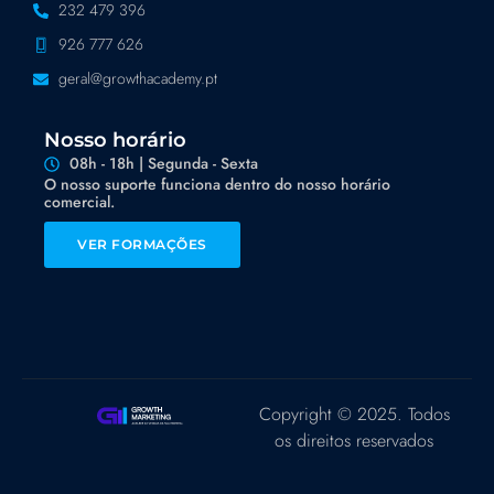
232 479 396
926 777 626
geral@growthacademy.pt
Nosso horário
08h - 18h | Segunda - Sexta
O nosso suporte funciona dentro do nosso horário
comercial.
VER FORMAÇÕES
Copyright © 2025. Todos
os direitos reservados