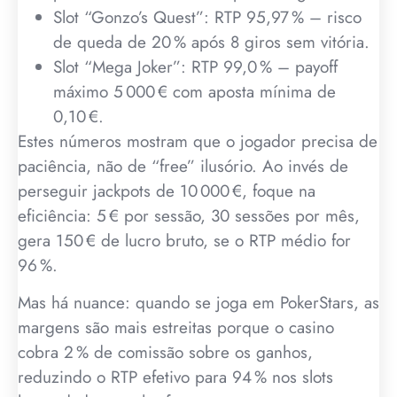
Slot “Gonzo’s Quest”: RTP 95,97 % – risco
de queda de 20 % após 8 giros sem vitória.
Slot “Mega Joker”: RTP 99,0 % – payoff
máximo 5 000 € com aposta mínima de
0,10 €.
Estes números mostram que o jogador precisa de
paciência, não de “free” ilusório. Ao invés de
perseguir jackpots de 10 000 €, foque na
eficiência: 5 € por sessão, 30 sessões por mês,
gera 150 € de lucro bruto, se o RTP médio for
96 %.
Mas há nuance: quando se joga em PokerStars, as
margens são mais estreitas porque o casino
cobra 2 % de comissão sobre os ganhos,
reduzindo o RTP efetivo para 94 % nos slots