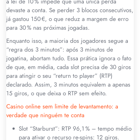
a lei de 10 % impede que uma única perda
devaste a conta. Se perder 3 blocos consecutivos,
já gastou 150 €, o que reduz a margem de erro
para 30 % nas próximas jogadas.
Enquanto isso, a maioria dos jogadores segue a
“regra dos 3 minutos”: após 3 minutos de
jogatina, abortam tudo. Essa prática ignora o fato
de que, em média, cada slot precisa de 30 giros
para atingir o seu “return to player” (RTP)
declarado. Assim, 3 minutos equivalem a apenas
15 giros, o que deixa o RTP sem efeito.
Casino online sem limite de levantamento: a
verdade que ninguém te conta
Slot “Starburst”: RTP 96,1 % – tempo médio
para ativar o recurso re-spins: 12 giros.