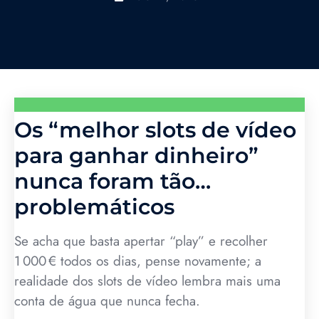
Os “melhor slots de vídeo
para ganhar dinheiro”
nunca foram tão…
problemáticos
Se acha que basta apertar “play” e recolher
1 000 € todos os dias, pense novamente; a
realidade dos slots de vídeo lembra mais uma
conta de água que nunca fecha.