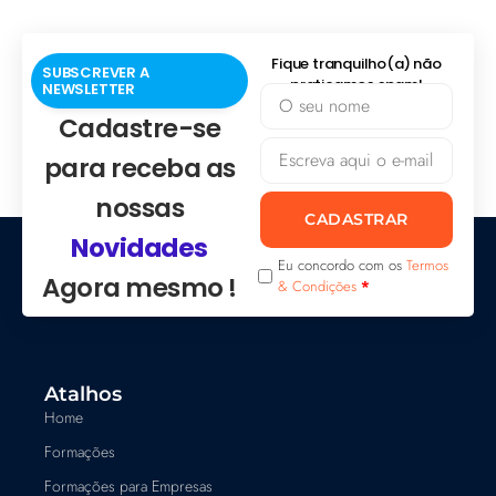
Fique tranquilho(a) não
SUBSCREVER A
praticamos spam!
NEWSLETTER
Cadastre-se
para receba as
nossas
CADASTRAR
Novidades
Eu concordo com os
Termos
Agora mesmo !
& Condições
*
Atalhos
Home
Formações
Formações para Empresas