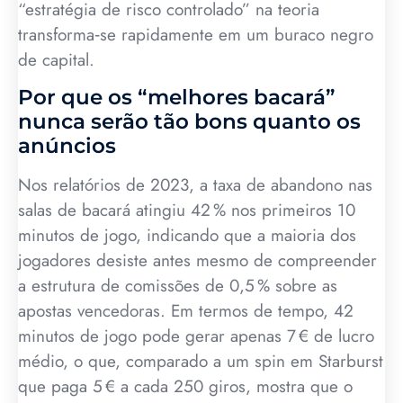
“estratégia de risco controlado” na teoria
transforma‑se rapidamente em um buraco negro
de capital.
Por que os “melhores bacará”
nunca serão tão bons quanto os
anúncios
Nos relatórios de 2023, a taxa de abandono nas
salas de bacará atingiu 42 % nos primeiros 10
minutos de jogo, indicando que a maioria dos
jogadores desiste antes mesmo de compreender
a estrutura de comissões de 0,5 % sobre as
apostas vencedoras. Em termos de tempo, 42
minutos de jogo pode gerar apenas 7 € de lucro
médio, o que, comparado a um spin em Starburst
que paga 5 € a cada 250 giros, mostra que o