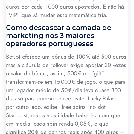
euros por cada 1 000 euros apostados. E não há
“VIP” que vá mudar essa matemática fria.
Como descascar a camada de
marketing nos 3 maiores
operadores portugueses
Bet.pt oferece um bônus de 100 % até 500 euros,
mas a cláusula de rollover exige apostar 30 vezes
o valor do bônus; assim, 500 € de “gift”
transformam‑se em 15 000 € de jogo, o que para
um jogador médio de 50 €/dia leva quase 300
dias só para cumprir o requisito. Lucky Palace,
por outro lado, exibe “free spins” no slot
Starburst, mas a volatilidade baixa faz com que,
em média, cada spin renda 0,05 €, o que
significa 20 € de ganhos reais após 400 giros –