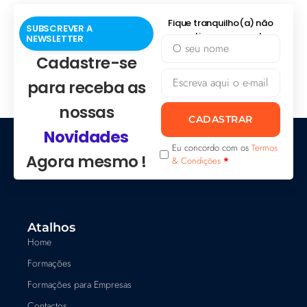
Fique tranquilho(a) não
SUBSCREVER A
praticamos spam!
NEWSLETTER
Cadastre-se
para receba as
nossas
CADASTRAR
Novidades
Eu concordo com os
Termos
Agora mesmo !
& Condições
*
Atalhos
Home
Formações
Formações para Empresas
Contactos