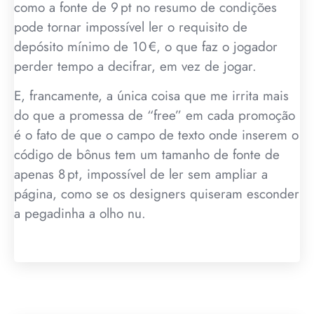
como a fonte de 9 pt no resumo de condições
pode tornar impossível ler o requisito de
depósito mínimo de 10 €, o que faz o jogador
perder tempo a decifrar, em vez de jogar.
E, francamente, a única coisa que me irrita mais
do que a promessa de “free” em cada promoção
é o fato de que o campo de texto onde inserem o
código de bônus tem um tamanho de fonte de
apenas 8 pt, impossível de ler sem ampliar a
página, como se os designers quiseram esconder
a pegadinha a olho nu.