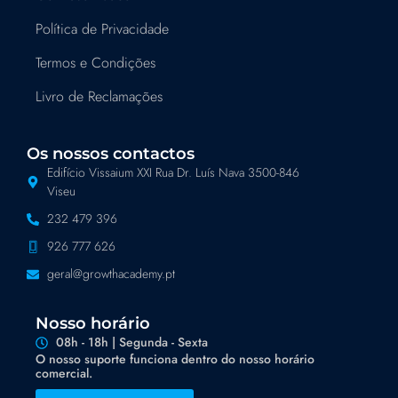
Política de Privacidade
Termos e Condições
Livro de Reclamações
Os nossos contactos
Edifício Vissaium XXI Rua Dr. Luís Nava 3500-846
Viseu
232 479 396
926 777 626
geral@growthacademy.pt
Nosso horário
08h - 18h | Segunda - Sexta
O nosso suporte funciona dentro do nosso horário
comercial.