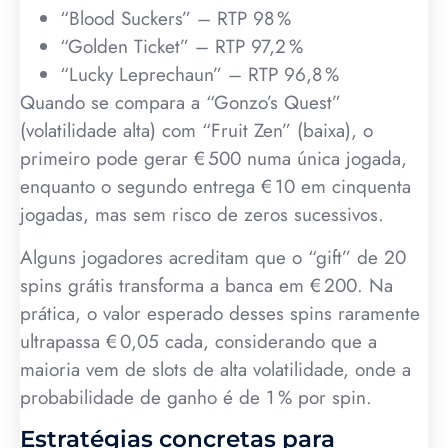
“Blood Suckers” – RTP 98 %
“Golden Ticket” – RTP 97,2 %
“Lucky Leprechaun” – RTP 96,8 %
Quando se compara a “Gonzo’s Quest”
(volatilidade alta) com “Fruit Zen” (baixa), o
primeiro pode gerar € 500 numa única jogada,
enquanto o segundo entrega € 10 em cinquenta
jogadas, mas sem risco de zeros sucessivos.
Alguns jogadores acreditam que o “gift” de 20
spins grátis transforma a banca em € 200. Na
prática, o valor esperado desses spins raramente
ultrapassa € 0,05 cada, considerando que a
maioria vem de slots de alta volatilidade, onde a
probabilidade de ganho é de 1 % por spin.
Estratégias concretas para