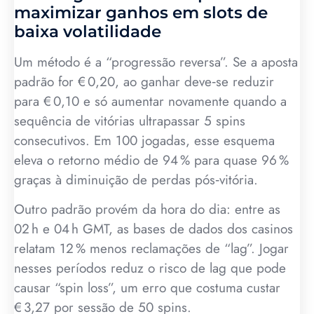
maximizar ganhos em slots de
baixa volatilidade
Um método é a “progressão reversa”. Se a aposta
padrão for € 0,20, ao ganhar deve‑se reduzir
para € 0,10 e só aumentar novamente quando a
sequência de vitórias ultrapassar 5 spins
consecutivos. Em 100 jogadas, esse esquema
eleva o retorno médio de 94 % para quase 96 %
graças à diminuição de perdas pós‑vitória.
Outro padrão provém da hora do dia: entre as
02 h e 04 h GMT, as bases de dados dos casinos
relatam 12 % menos reclamações de “lag”. Jogar
nesses períodos reduz o risco de lag que pode
causar “spin loss”, um erro que costuma custar
€ 3,27 por sessão de 50 spins.