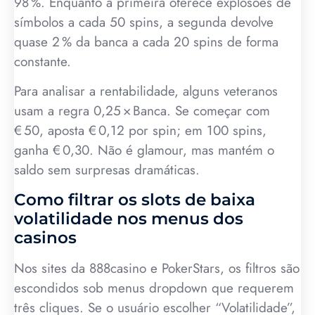
98 %. Enquanto a primeira oferece explosões de
símbolos a cada 50 spins, a segunda devolve
quase 2 % da banca a cada 20 spins de forma
constante.
Para analisar a rentabilidade, alguns veteranos
usam a regra 0,25 × Banca. Se começar com
€ 50, aposta € 0,12 por spin; em 100 spins,
ganha € 0,30. Não é glamour, mas mantém o
saldo sem surpresas dramáticas.
Como filtrar os slots de baixa
volatilidade nos menus dos
casinos
Nos sites da 888casino e PokerStars, os filtros são
escondidos sob menus dropdown que requerem
três cliques. Se o usuário escolher “Volatilidade”,