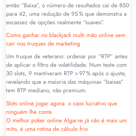
então “Baixa”, o número de resultados cai de 850
para 42, uma redução de 95 % que demonstra a
escassez de opções realmente “suaves”.
Como ganhar no blackjack multi mão online sem
cair nos truques de marketing
Um truque de veterano: ordenar por “RTP” antes
de aplicar o filtro de volatilidade. Num teste com
30 slots, 9 mantiveram RTP > 97 % após o ajuste,
revelando que a maioria das máquinas “baixas”
tem RTP mediano, não premium.
Slots online jogar agora: o caos lucrativo que
ninguém lhe conta
O melhor poker online Algarve já não é mais um
mito, é uma rotina de cálculo frio