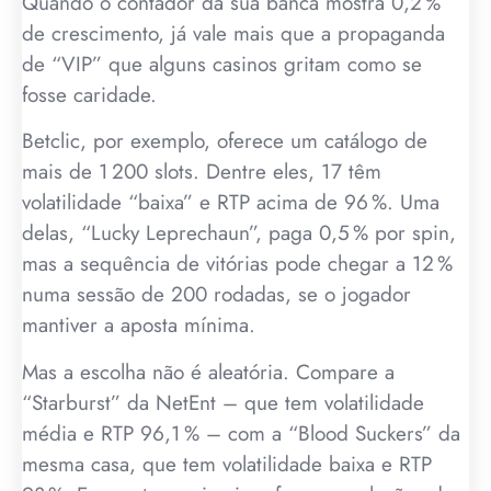
Quando o contador da sua banca mostra 0,2 %
de crescimento, já vale mais que a propaganda
de “VIP” que alguns casinos gritam como se
fosse caridade.
Betclic, por exemplo, oferece um catálogo de
mais de 1 200 slots. Dentre eles, 17 têm
volatilidade “baixa” e RTP acima de 96 %. Uma
delas, “Lucky Leprechaun”, paga 0,5 % por spin,
mas a sequência de vitórias pode chegar a 12 %
numa sessão de 200 rodadas, se o jogador
mantiver a aposta mínima.
Mas a escolha não é aleatória. Compare a
“Starburst” da NetEnt – que tem volatilidade
média e RTP 96,1 % – com a “Blood Suckers” da
mesma casa, que tem volatilidade baixa e RTP