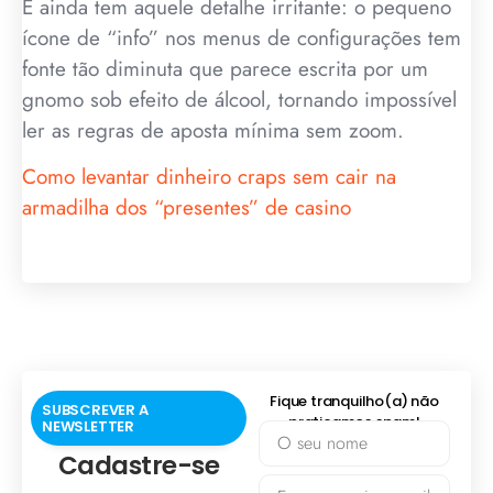
E ainda tem aquele detalhe irritante: o pequeno
ícone de “info” nos menus de configurações tem
fonte tão diminuta que parece escrita por um
gnomo sob efeito de álcool, tornando impossível
ler as regras de aposta mínima sem zoom.
Como levantar dinheiro craps sem cair na
armadilha dos “presentes” de casino
Fique tranquilho(a) não
SUBSCREVER A
praticamos spam!
NEWSLETTER
Cadastre-se