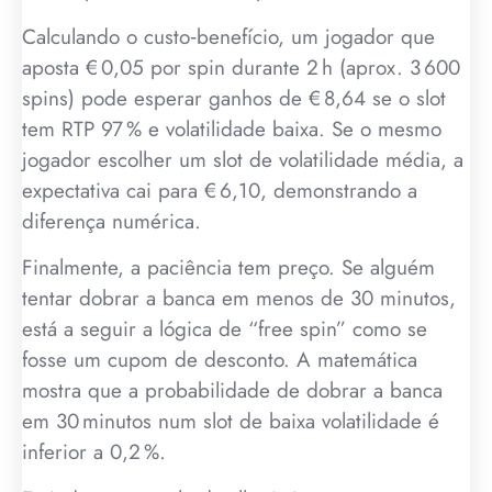
Calculando o custo‑benefício, um jogador que
aposta € 0,05 por spin durante 2 h (aprox. 3 600
spins) pode esperar ganhos de € 8,64 se o slot
tem RTP 97 % e volatilidade baixa. Se o mesmo
jogador escolher um slot de volatilidade média, a
expectativa cai para € 6,10, demonstrando a
diferença numérica.
Finalmente, a paciência tem preço. Se alguém
tentar dobrar a banca em menos de 30 minutos,
está a seguir a lógica de “free spin” como se
fosse um cupom de desconto. A matemática
mostra que a probabilidade de dobrar a banca
em 30 minutos num slot de baixa volatilidade é
inferior a 0,2 %.