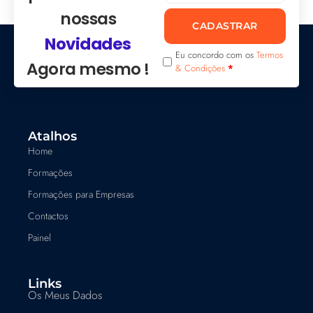
nossas
CADASTRAR
Novidades
Eu concordo com os
Termos
Agora mesmo !
& Condições
*
Atalhos
Home
Formações
Formações para Empresas
Contactos
Painel
Links
Os Meus Dados