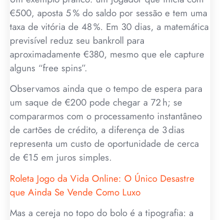
€500, aposta 5 % do saldo por sessão e tem uma
taxa de vitória de 48 %. Em 30 dias, a matemática
previsível reduz seu bankroll para
aproximadamente €380, mesmo que ele capture
alguns “free spins”.
Observamos ainda que o tempo de espera para
um saque de €200 pode chegar a 72 h; se
compararmos com o processamento instantâneo
de cartões de crédito, a diferença de 3 dias
representa um custo de oportunidade de cerca
de €15 em juros simples.
Roleta Jogo da Vida Online: O Único Desastre
que Ainda Se Vende Como Luxo
Mas a cereja no topo do bolo é a tipografia: a