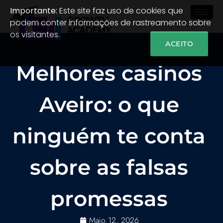
Importante:
Este site faz uso de cookies que
podem conter informações de rastreamento sobre
os visitantes.
ACEITO
Melhores casinos
Aveiro: o que
ninguém te conta
sobre as falsas
promessas
Maio 12, 2026