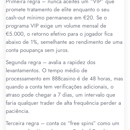
Primeira regra – nunca aceites um “VIP” que
promete tratamento de elite enquanto o seu
cash‑out mínimo permanece em €20. Se o
programa VIP exige um volume mensal de
€5.000, o retorno efetivo para o jogador fica
abaixo de 1%, semelhante ao rendimento de uma
conta poupança sem juros.
Segunda regra – avalia a rapidez dos
levantamentos. O tempo médio de
processamento em 888casino é de 48 horas, mas
quando a conta tem verificações adicionais, o
atraso pode chegar a 7 dias, um intervalo que
faria qualquer trader de alta frequência perder a
paciência.
Terceira regra – conta os “free spins” como um