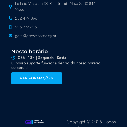
Edifício Vissaium XXI Rua Dr. Luís Nava 3500-846
Viseu
232 479 396
926 777 626
geral@growthacademy.pt
Nosso horário
08h - 18h | Segunda - Sexta
O nosso suporte funciona dentro do nosso horário
comercial.
VER FORMAÇÕES
Copyright © 2025. Todos