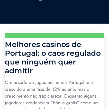
Melhores casinos de
Portugal: o caos regulado
que ninguém quer
admitir
O mercado de jogos online em Portugal tem
crescido a uma taxa de 12% ao ano, mas o
crescimento não traz clareza. Enquanto alguns
jogadores credenciam “bónus grátis” como um