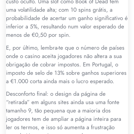
custo oculto. Uma slot como Book of Dead tem
uma volatilidade alta; com 10 spins grátis, a
probabilidade de acertar um ganho significativo é
inferior a 5%, resultando num valor esperado de
menos de €0,50 por spin.
E, por último, lembra-te que o número de países
onde o casino aceita jogadores não altera a sua
obrigação de cobrar impostos. Em Portugal, o
imposto de selo de 13% sobre ganhos superiores
a €1.000 corta ainda mais o lucro esperado.
Desconforto final: o design da página de
“retirada” em alguns sites ainda usa uma fonte
tamanho 9, tão pequena que a maioria dos
jogadores tem de ampliar a página inteira para
ler os termos, e isso só aumenta a frustração