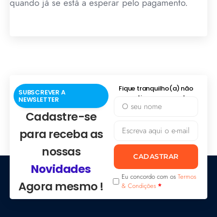
quando já se está a esperar pelo pagamento.
Fique tranquilho(a) não
SUBSCREVER A
praticamos spam!
NEWSLETTER
Cadastre-se
para receba as
nossas
CADASTRAR
Novidades
Eu concordo com os
Termos
Agora mesmo !
& Condições
*