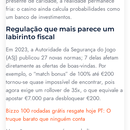
presente de caridade, a realidade permanece
fria: o casino ainda calcula probabilidades como
um banco de investimentos.
Regulação que mais parece um
labirinto fiscal
Em 2023, a Autoridade da Segurança do Jogo
(ASJ) publicou 27 novas normas; 7 delas afetam
diretamente as ofertas de boas‑vindas. Por
exemplo, o “match bonus” de 100% até €200
tornou‑se quase impossível de encontrar, pois
agora exige um rollover de 35x, o que equivale a
apostar €7.000 para desbloquear €200.
Bizzo 100 rodadas grátis resgate hoje PT: O
truque barato que ninguém conta