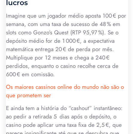
lucros
Imagine que um jogador médio aposta 100 € por
semana, com uma taxa de sucesso de 48 % em
slots como Gonzo’s Quest (RTP 95,97 %). Se o
depósito médio for de 1 000 €, a expectativa
matemática entrega 20 € de perda por mês.
Multiplique por 12 meses e chega a 240 €
perdidos, enquanto o casino recolhe cerca de
600 € em comissão.
Os maiores cassinos online do mundo não são o
que prometem ser
E ainda tem a história do “cashout” instantâneo:
ao pedir a retirada 5 dias após o depósito, o
casino pode aplicar uma taxa fixa de 2,5 €, que
parece insignificante até que se descubra que