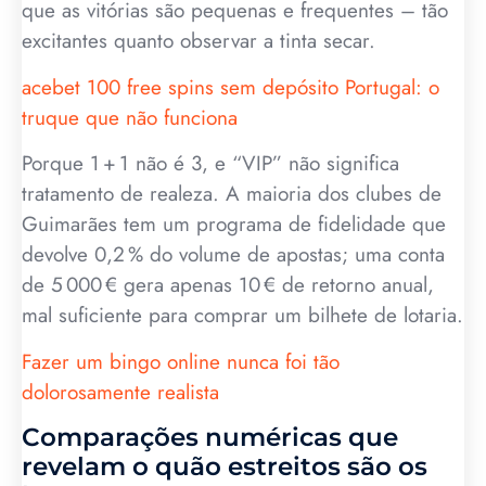
que as vitórias são pequenas e frequentes – tão
excitantes quanto observar a tinta secar.
acebet 100 free spins sem depósito Portugal: o
truque que não funciona
Porque 1 + 1 não é 3, e “VIP” não significa
tratamento de realeza. A maioria dos clubes de
Guimarães tem um programa de fidelidade que
devolve 0,2 % do volume de apostas; uma conta
de 5 000 € gera apenas 10 € de retorno anual,
mal suficiente para comprar um bilhete de lotaria.
Fazer um bingo online nunca foi tão
dolorosamente realista
Comparações numéricas que
revelam o quão estreitos são os