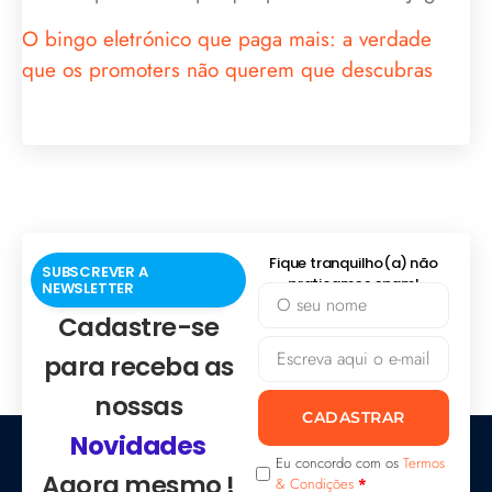
O bingo eletrónico que paga mais: a verdade
que os promoters não querem que descubras
Fique tranquilho(a) não
SUBSCREVER A
praticamos spam!
NEWSLETTER
Cadastre-se
para receba as
nossas
CADASTRAR
Novidades
Eu concordo com os
Termos
Agora mesmo !
& Condições
*