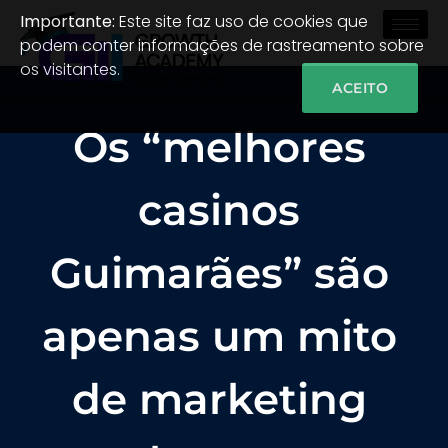
Importante:
Este site faz uso de cookies que
podem conter informações de rastreamento sobre
os visitantes.
ACEITO
Os “melhores
casinos
Guimarães” são
apenas um mito
de marketing