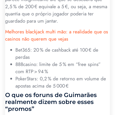
2,5 % de 200 € equivale a 5 €, ou seja, a mesma
quantia que o próprio jogador poderia ter
guardado para um jantar.
Melhores blackjack multi mão: a realidade que os
casinos não querem que vejas
Bet365: 20 % de cashback até 100 € de
perdas
888casino: limite de 5 % em “free spins”
com RTP > 94 %
PokerStars: 0,2 % de retorno em volume de
apostas acima de 5 000 €
O que os foruns de Guimarães
realmente dizem sobre esses
“promos”