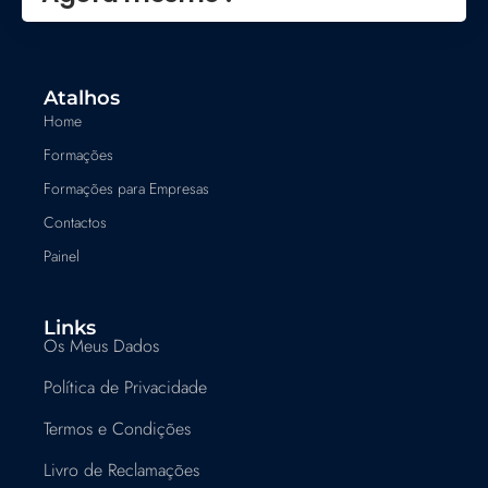
Atalhos
Home
Formações
Formações para Empresas
Contactos
Painel
Links
Os Meus Dados
Política de Privacidade
Termos e Condições
Livro de Reclamações