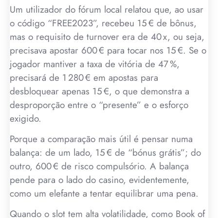
Um utilizador do fórum local relatou que, ao usar
o código “FREE2023”, recebeu 15 € de bônus,
mas o requisito de turnover era de 40 x, ou seja,
precisava apostar 600 € para tocar nos 15 €. Se o
jogador mantiver a taxa de vitória de 47 %,
precisará de 1 280 € em apostas para
desbloquear apenas 15 €, o que demonstra a
desproporção entre o “presente” e o esforço
exigido.
Porque a comparação mais útil é pensar numa
balança: de um lado, 15 € de “bónus grátis”; do
outro, 600 € de risco compulsório. A balança
pende para o lado do casino, evidentemente,
como um elefante a tentar equilibrar uma pena.
Quando o slot tem alta volatilidade, como Book of