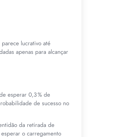
parece lucrativo até
dadas apenas para alcançar
ode esperar 0,3 % de
probabilidade de sucesso no
ntidão da retirada de
e esperar o carregamento