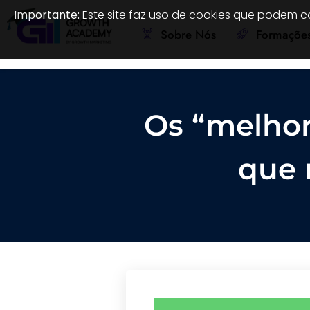
Importante:
Este site faz uso de cookies que podem c
Sobre Nós
Formaçõe
Os “melhor
que 