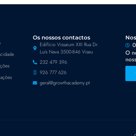
Os nossos contactos
Nos
s
Edifício Vissaium XXI Rua Dr.
0
Luís Nava 3500-846 Viseu
O n
vacidade
noss
232 479 396
ições
926 777 626
mações
geral@growthacademy.pt