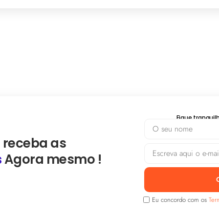
Fique tranqui
 receba as
s
Agora mesmo !
Eu concordo com os
Ter