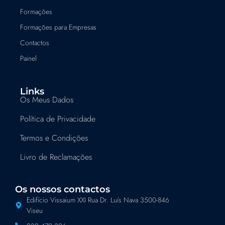
Formações
Formações para Empresas
Contactos
Painel
Links
Os Meus Dados
Política de Privacidade
Termos e Condições
Livro de Reclamações
Os nossos contactos
Edifício Vissaium XXI Rua Dr. Luís Nava 3500-846
Viseu