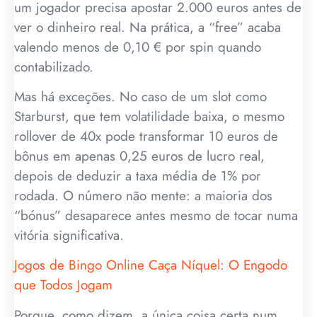
um jogador precisa apostar 2.000 euros antes de
ver o dinheiro real. Na prática, a “free” acaba
valendo menos de 0,10 € por spin quando
contabilizado.
Mas há exceções. No caso de um slot como
Starburst, que tem volatilidade baixa, o mesmo
rollover de 40x pode transformar 10 euros de
bônus em apenas 0,25 euros de lucro real,
depois de deduzir a taxa média de 1% por
rodada. O número não mente: a maioria dos
“bónus” desaparece antes mesmo de tocar numa
vitória significativa.
Jogos de Bingo Online Caça Níquel: O Engodo
que Todos Jogam
Porque, como dizem, a única coisa certa num