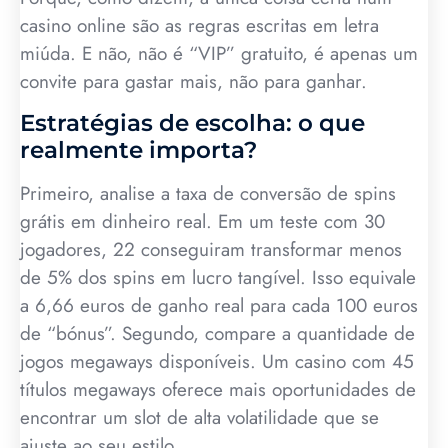
casino online são as regras escritas em letra
miúda. E não, não é “VIP” gratuito, é apenas um
convite para gastar mais, não para ganhar.
Estratégias de escolha: o que
realmente importa?
Primeiro, analise a taxa de conversão de spins
grátis em dinheiro real. Em um teste com 30
jogadores, 22 conseguiram transformar menos
de 5% dos spins em lucro tangível. Isso equivale
a 6,66 euros de ganho real para cada 100 euros
de “bónus”. Segundo, compare a quantidade de
jogos megaways disponíveis. Um casino com 45
títulos megaways oferece mais oportunidades de
encontrar um slot de alta volatilidade que se
ajuste ao seu estilo.