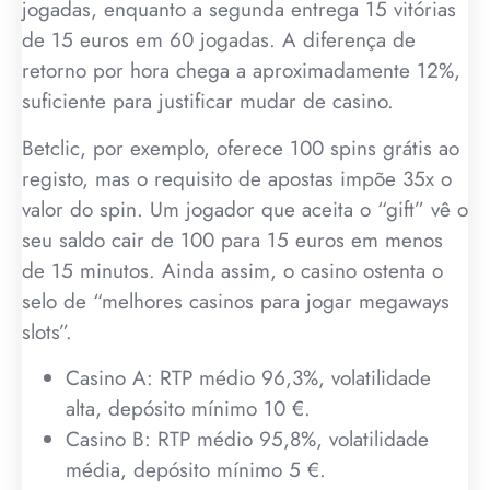
jogadas, enquanto a segunda entrega 15 vitórias
de 15 euros em 60 jogadas. A diferença de
retorno por hora chega a aproximadamente 12%,
suficiente para justificar mudar de casino.
Betclic, por exemplo, oferece 100 spins grátis ao
registo, mas o requisito de apostas impõe 35x o
valor do spin. Um jogador que aceita o “gift” vê o
seu saldo cair de 100 para 15 euros em menos
de 15 minutos. Ainda assim, o casino ostenta o
selo de “melhores casinos para jogar megaways
slots”.
Casino A: RTP médio 96,3%, volatilidade
alta, depósito mínimo 10 €.
Casino B: RTP médio 95,8%, volatilidade
média, depósito mínimo 5 €.