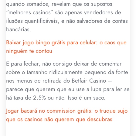
quando somados, revelam que os supostos
“melhores casinos” são apenas vendedores de
ilusões quantificáveis, e não salvadores de contas
bancárias.
Baixar jogo bingo grátis para celular: o caos que
ninguém te contou
E para fechar, não consigo deixar de comentar
sobre o tamanho ridiculamente pequeno da fonte
nos menus de retirada do Betfair Casino –
parece que querem que eu use a lupa para ler se
há taxa de 2,5% ou não. Isso é um saco.
Jogar bacará no commission grátis: o truque sujo
que os casinos não querem que descubras