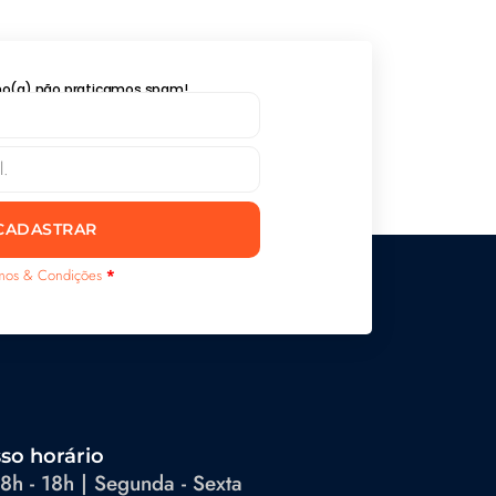
lho(a) não praticamos spam!
CADASTRAR
mos & Condições
*
so horário
8h - 18h | Segunda - Sexta