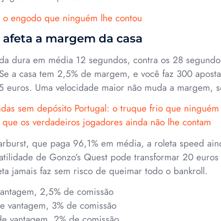
€: o engodo que ninguém lhe contou
 afeta a margem da casa
da dura em média 12 segundos, contra os 28 segundos 
Se a casa tem 2,5% de margem, e você faz 300 apostas
5 euros. Uma velocidade maior não muda a margem, só 
as sem depósito Portugal: o truque frio que ninguém 
o que os verdadeiros jogadores ainda não lhe contam
arburst, que paga 96,1% em média, a roleta speed ai
olatilidade de Gonzo’s Quest pode transformar 20 eur
ta jamais faz sem risco de queimar todo o bankroll.
antagem, 2,5% de comissão
e vantagem, 3% de comissão
de vantagem, 2% de comissão