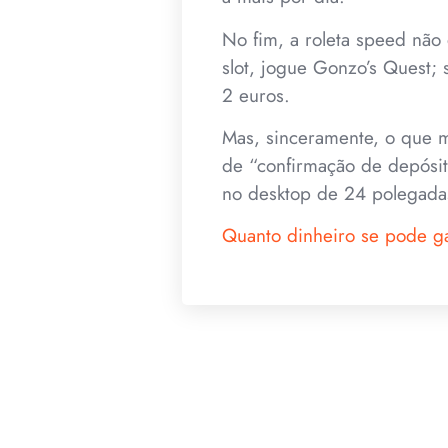
No fim, a roleta speed não
slot, jogue Gonzo’s Quest; 
2 euros.
Mas, sinceramente, o que 
de “confirmação de depósit
no desktop de 24 polegada
Quanto dinheiro se pode ga