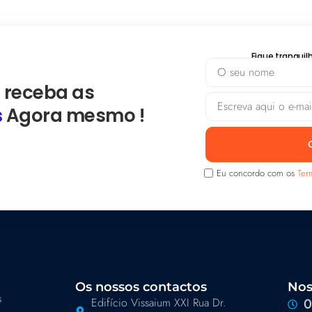
Fique tranqui
 receba as
s
Agora mesmo !
Eu concordo com os
Ter
Os nossos contactos
Nos
s
Edifício Vissaium XXI Rua Dr.
0