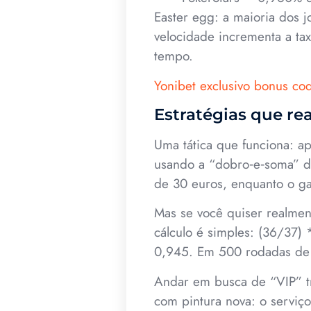
Easter egg: a maioria dos j
velocidade incrementa a ta
tempo.
Yonibet exclusivo bonus cod
Estratégias que r
Uma tática que funciona: a
usando a “dobro‑e‑soma” de
de 30 euros, enquanto o g
Mas se você quiser realmen
cálculo é simples: (36/37)
0,945. Em 500 rodadas de 
Andar em busca de “VIP” t
com pintura nova: o serviç