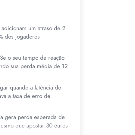
 adicionam um atraso de 2
2% dos jogadores
 Se o seu tempo de reação
indo sua perda média de 12
ogar quando a latência do
va a taxa de erro de
ia gera perda esperada de
mesmo que apostar 30 euros