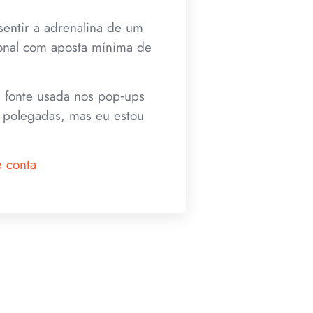
sentir a adrenalina de um
cional com aposta mínima de
 fonte usada nos pop‑ups
3 polegadas, mas eu estou
e conta