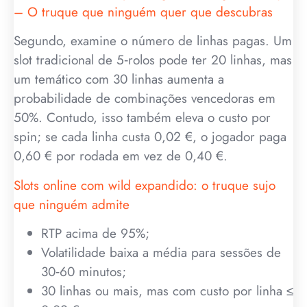
– O truque que ninguém quer que descubras
Segundo, examine o número de linhas pagas. Um
slot tradicional de 5‑rolos pode ter 20 linhas, mas
um temático com 30 linhas aumenta a
probabilidade de combinações vencedoras em
50%. Contudo, isso também eleva o custo por
spin; se cada linha custa 0,02 €, o jogador paga
0,60 € por rodada em vez de 0,40 €.
Slots online com wild expandido: o truque sujo
que ninguém admite
RTP acima de 95%;
Volatilidade baixa a média para sessões de
30‑60 minutos;
30 linhas ou mais, mas com custo por linha ≤