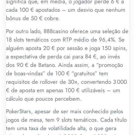
significa que, em média, o jogador perde 6 € a
cada 100 € apostados – um desvio que nenhum
bônus de 50 € cobre.
Por outro lado, 888casino oferece uma seleção de
18 slots temáticos com RTP médio de 96,4%. Se
alguém aposta 20 € por sessão e joga 150 spins,
a expectativa de perda cai para 84 €, ao invés
dos 90 € de Betano. Ainda assim, a “promoção
de boas‑vindas” de 100 € “gratuitos” tem
requisitos de rollover de 30×, convertendo 3 000
€ de aposta em apenas 100 € utilizáveis – um
cálculo que poucos percebem.
PokerStars, apesar de ser mais conhecido pelos
jogos de mesa, tem 9 slots temáticos. Cada título
tem uma taxa de volatilidade alta, o que gera