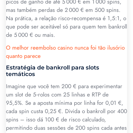
picos de ganho de até 5 000 € em 1 000 spins,
mas também perdas de 2 000 € em 500 spins.
Na prática, a relação risco‑recompensa é 1,5:1, o
que pode ser aceitável só para quem tem bankroll
de 5 000 € ou mais.
O melhor reembolso casino nunca foi tão ilusório
quanto parece
Estratégia de bankroll para slots
temáticos
Imagine que você tem 200 € para experimentar
um slot de 5‑rolos com 25 linhas e RTP de
95,5%. Se a aposta mínima por linha for 0,01 €,
cada spin custa 0,25 €. Divida o bankroll por 400
spins – isso dá 100 € de risco calculado,
permitindo duas sessões de 200 spins cada antes