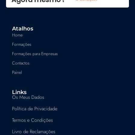
Atalhos
Home
Formações
Formações para Empresas
Contactos
Painel
Links
Os Meus Dados
Política de Privacidade
Termos e Condições
Livro de Reclamações