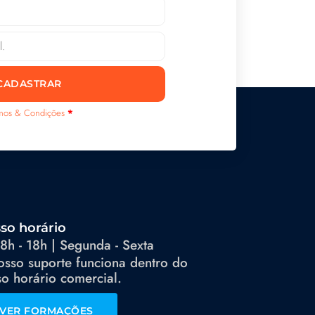
CADASTRAR
mos & Condições
*
so horário
8h - 18h | Segunda - Sexta
osso suporte funciona dentro do
o horário comercial.
VER FORMAÇÕES