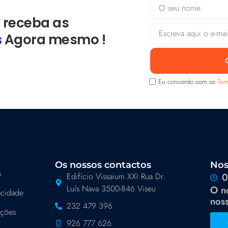
 receba as
s
Agora mesmo !
Eu concordo com os
Ter
Os nossos contactos
Nos
s
Edifício Vissaium XXI Rua Dr.
0
Luís Nava 3500-846 Viseu
O n
vacidade
noss
232 479 396
ições
926 777 626