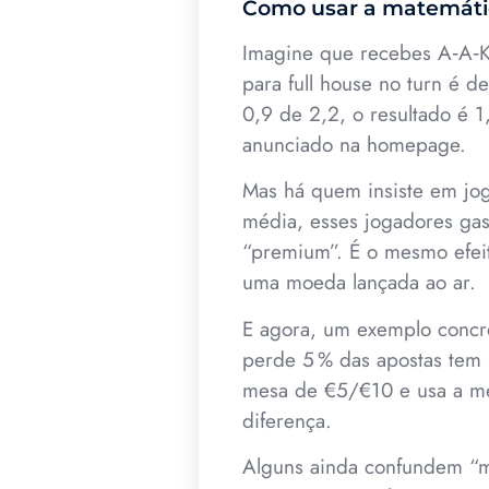
Como usar a matemátic
Imagine que recebes A‑A‑K‑
para full house no turn é 
0,9 de 2,2, o resultado é 1
anunciado na homepage.
Mas há quem insiste em jog
média, esses jogadores ga
“premium”. É o mesmo efei
uma moeda lançada ao ar.
E agora, um exemplo concr
perde 5 % das apostas tem
mesa de €5/€10 e usa a me
diferença.
Alguns ainda confundem “m