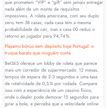
que prometem “VIP” e “gift” sem jamais entregar
nada além de um monte de requisitos
impossíveis. A roleta americana, com seu duplo
zero, tem 38 casas; cada casa tem a mesma
probabilidade de cair, mas a casa 00 reduz o
retorno ao jogador para 94,74 %.
Playamo bónus sem depósito hoje Portugal: o
truque barato que ninguém conta
Bet365 oferece um lobby de roleta que parece
mais um corredor de supermercado: 12 mesas,
tempos de espera de 2‑3 segundos e uma taxa
de rotatividade de 0,5 % por rodada. Compare
isso com a experiência de um cassino físico,
onde o dealer pode demorar 15 segundos para
girar a bola, e perceba que a velocidade online