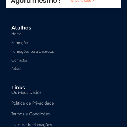
Agora mesmo !
& Condições
*
Atalhos
Home
Formações
Formações para Empresas
Contactos
Painel
Links
Os Meus Dados
Política de Privacidade
Termos e Condições
Livro de Reclamações