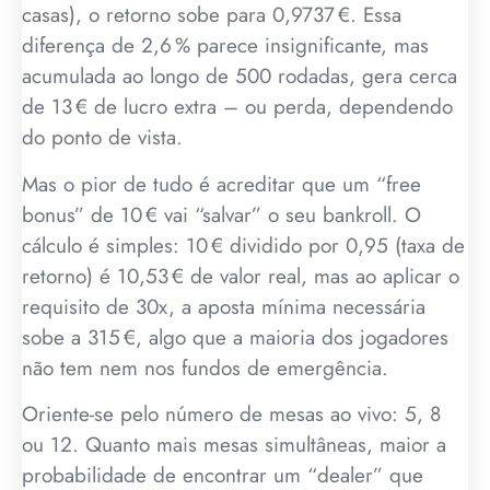
casas), o retorno sobe para 0,9737 €. Essa
diferença de 2,6 % parece insignificante, mas
acumulada ao longo de 500 rodadas, gera cerca
de 13 € de lucro extra – ou perda, dependendo
do ponto de vista.
Mas o pior de tudo é acreditar que um “free
bonus” de 10 € vai “salvar” o seu bankroll. O
cálculo é simples: 10 € dividido por 0,95 (taxa de
retorno) é 10,53 € de valor real, mas ao aplicar o
requisito de 30x, a aposta mínima necessária
sobe a 315 €, algo que a maioria dos jogadores
não tem nem nos fundos de emergência.
Oriente-se pelo número de mesas ao vivo: 5, 8
ou 12. Quanto mais mesas simultâneas, maior a
probabilidade de encontrar um “dealer” que