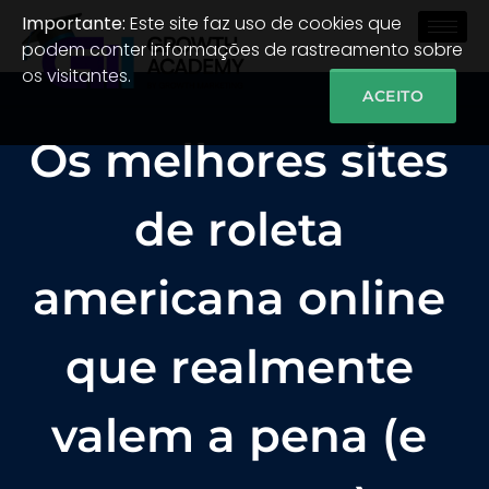
Importante:
Este site faz uso de cookies que
podem conter informações de rastreamento sobre
os visitantes.
ACEITO
Os melhores sites
de roleta
americana online
que realmente
valem a pena (e