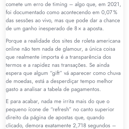
comete um erro de timing – algo que, em 2021,
foi documentado como acontecendo em 0,07 %
das sessões ao vivo, mas que pode dar a chance
de um ganho inesperado de 8 × a aposta.
Porque a realidade dos sites de roleta americana
online não tem nada de glamour, a única coisa
que realmente importa é a transparência dos
termos e a rapidez nas transações. Se ainda
espera que algum “gift” vá aparecer como chuva
de moedas, está a desperdiçar tempo melhor
gasto a analisar a tabela de pagamentos.
E para acabar, nada me irrita mais do que o
pequeno ícone de “refresh” no canto superior
direito da página de apostas que, quando
clicado, demora exatamente 2,718 segundos –