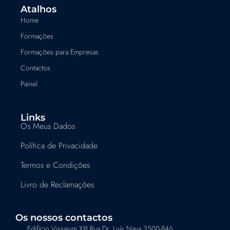
Atalhos
Home
Formações
Formações para Empresas
Contactos
Painel
Links
Os Meus Dados
Política de Privacidade
Termos e Condições
Livro de Reclamações
Os nossos contactos
Edifício Vissaium XXI Rua Dr. Luís Nava 3500-846