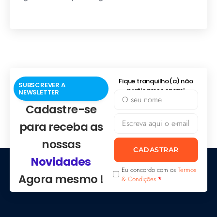
Fique tranquilho(a) não
SUBSCREVER A
praticamos spam!
NEWSLETTER
Cadastre-se
para receba as
nossas
CADASTRAR
Novidades
Eu concordo com os
Termos
Agora mesmo !
& Condições
*