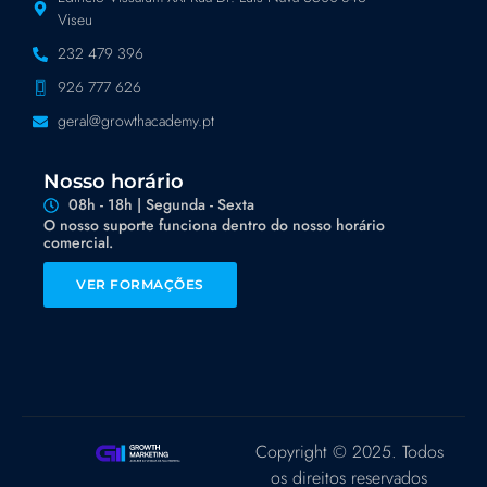
Viseu
232 479 396
926 777 626
geral@growthacademy.pt
Nosso horário
08h - 18h | Segunda - Sexta
O nosso suporte funciona dentro do nosso horário
comercial.
VER FORMAÇÕES
Copyright © 2025. Todos
os direitos reservados