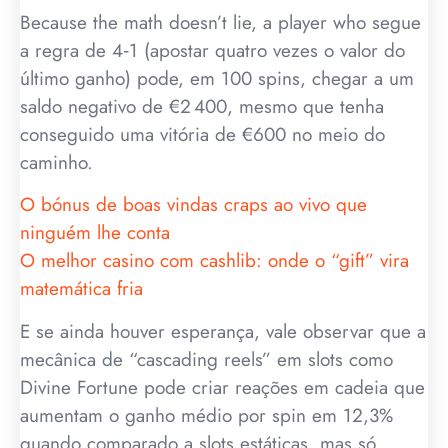
Because the math doesn’t lie, a player who segue
a regra de 4‑1 (apostar quatro vezes o valor do
último ganho) pode, em 100 spins, chegar a um
saldo negativo de €2 400, mesmo que tenha
conseguido uma vitória de €600 no meio do
caminho.
O bónus de boas vindas craps ao vivo que
ninguém lhe conta
O melhor casino com cashlib: onde o “gift” vira
matemática fria
E se ainda houver esperança, vale observar que a
mecânica de “cascading reels” em slots como
Divine Fortune pode criar reações em cadeia que
aumentam o ganho médio por spin em 12,3%
quando comparado a slots estáticas, mas só