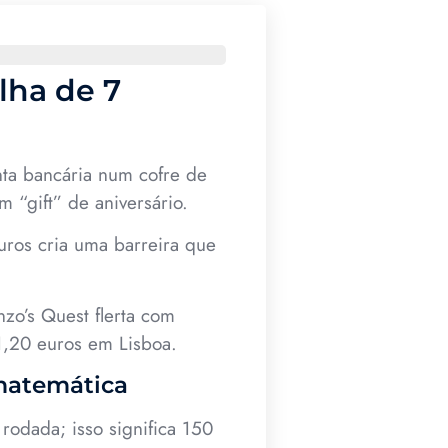
lha de 7
ta bancária num cofre de
 “gift” de aniversário.
ros cria uma barreira que
zo’s Quest flerta com
1,20 euros em Lisboa.
 matemática
rodada; isso significa 150