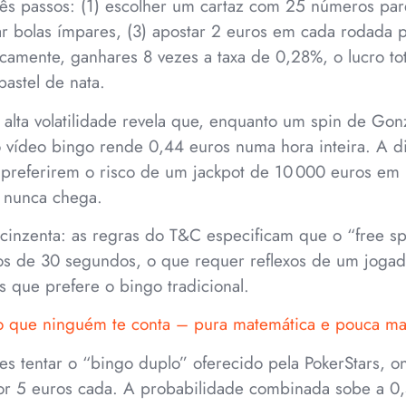
rês passos: (1) escolher um cartaz com 25 números pare
ar bolas ímpares, (3) apostar 2 euros em cada rodada p
icamente, ganhares 8 vezes a taxa de 0,28%, o lucro to
astel de nata.
alta volatilidade revela que, enquanto um spin de Go
 vídeo bingo rende 0,44 euros numa hora inteira. A d
 preferirem o risco de um jackpot de 10 000 euros em 
 nunca chega.
nzenta: as regras do T&C especificam que o “free spi
s de 30 segundos, o que requer reflexos de um jogador
 que prefere o bingo tradicional.
o que ninguém te conta – pura matemática e pouca ma
es tentar o “bingo duplo” oferecido pela PokerStars, o
r 5 euros cada. A probabilidade combinada sobe a 0,5