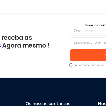
Fique tranqui
 receba as
s
Agora mesmo !
Eu concordo com os
Ter
Os nossos contactos
Nos