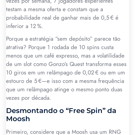
vezes por semana, 7 jogadores experientes
testam a mesma oferta e constam que a
probabilidade real de ganhar mais de 0,5 € é
inferior a 12 %.
Porque a estratégia “sem depósito” parece tão
atrativa? Porque 1 rodada de 10 spins custa
menos que um café expresso, mas a volatilidade
de um slot como Gonzo’s Quest transforma esses
10 giros em um relâmpago de 0,02 € ou em um
estouro de 5 €—e isso com a mesma frequência
que um relâmpago atinge o mesmo ponto duas
vezes por década.
Desmontando o “Free Spin” da
Moosh
Primeiro, considere que a Moosh usa um RNG