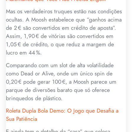
Mas os verdadeiros truques estão nas condições
ocultas. A Moosh estabelece que “ganhos acima
de 2 € são convertidos em crédito de aposta”.
Assim, 1,90 € de vitórias são convertidos em
1,05 € de crédito, o que reduz a margem de
lucro em 44 %.
Comparando com um slot de alta volatilidade
como Dead or Alive, onde um único spin de
0,20 € pode gerar 100 €, a Moosh parece um
parque de diversões barato que só oferece
brinquedos de plástico.
Roleta Dupla Bola Demo: O Jogo que Desafia a
Sua Patiência
E ainda tem o detalhe da “casa” que coloca