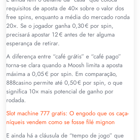
requisitos de aposta de 40× sobre o valor dos
free spins, enquanto a média do mercado ronda
20×. Se o jogador ganha 0,30 € por spin,
precisará apostar 12 € antes de ter alguma
esperança de retirar.
A diferença entre “café grátis” e “café pago”
torna‑se clara quando a Moosh limita a aposta
máxima a 0,05 € por spin. Em comparação,
888casino permite até 0,50 € por spin, o que
significa 10× mais potencial de ganho por
rodada.
Slot machine 777 gratis: O engodo que os caça-
níqueis vendem como se fosse filé mignon
E ainda há a cláusula de “tempo de jogo” que