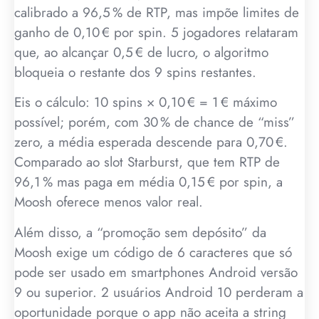
calibrado a 96,5 % de RTP, mas impõe limites de
ganho de 0,10 € por spin. 5 jogadores relataram
que, ao alcançar 0,5 € de lucro, o algoritmo
bloqueia o restante dos 9 spins restantes.
Eis o cálculo: 10 spins × 0,10 € = 1 € máximo
possível; porém, com 30 % de chance de “miss”
zero, a média esperada descende para 0,70 €.
Comparado ao slot Starburst, que tem RTP de
96,1 % mas paga em média 0,15 € por spin, a
Moosh oferece menos valor real.
Além disso, a “promoção sem depósito” da
Moosh exige um código de 6 caracteres que só
pode ser usado em smartphones Android versão
9 ou superior. 2 usuários Android 10 perderam a
oportunidade porque o app não aceita a string