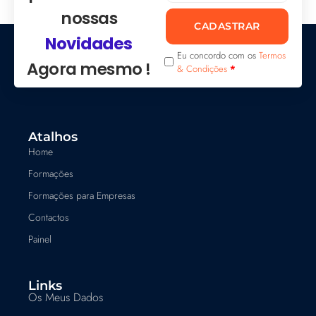
nossas
CADASTRAR
Novidades
Eu concordo com os
Termos
Agora mesmo !
& Condições
*
Atalhos
Home
Formações
Formações para Empresas
Contactos
Painel
Links
Os Meus Dados