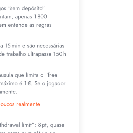
gos “sem depósito”
entam, apenas 1 800
uem entende as regras
a 15 min e são necessárias
e trabalho ultrapassa 150 h
usula que limita o “free
máximo é 1 €. Se o jogador
damente.
 poucos realmente
hdrawal limit”: 8 pt, quase