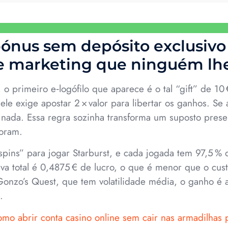
bónus sem depósito exclusiv
de marketing que ninguém lh
, o primeiro e‑logófilo que aparece é o tal “gift” de 1
le exige apostar 2 × valor para libertar os ganhos. Se a
r nada. Essa regra sozinha transforma um suposto prese
noram.
pins” para jogar Starburst, e cada jogada tem 97,5 % 
tiva total é 0,4875 € de lucro, o que é menor que o cu
zo’s Quest, que tem volatilidade média, o ganho é ai
.
mo abrir conta casino online sem cair nas armadilhas