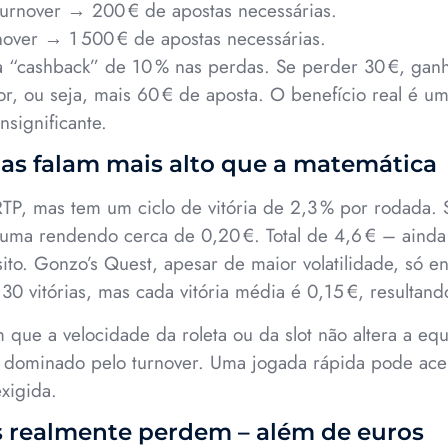
turnover → 200 € de apostas necessárias.
nover → 1 500 € de apostas necessárias.
 “cashback” de 10 % nas perdas. Se perder 30 €, ganh
lor, ou seja, mais 60 € de aposta. O benefício real é u
nsignificante.
s falam mais alto que a matemática
RTP, mas tem um ciclo de vitória de 2,3 % por rodada. 
a uma rendendo cerca de 0,20 €. Total de 4,6 € – ain
to. Gonzo’s Quest, apesar de maior volatilidade, só e
 30 vitórias, mas cada vitória média é 0,15 €, resulta
que a velocidade da roleta ou da slot não altera a e
 dominado pelo turnover. Uma jogada rápida pode ace
exigida.
s realmente perdem – além de euros