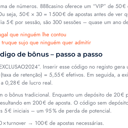
rma de números. 888casino oferece um “VIP” de 50 € 
Ou seja, 50 € × 30 = 1 500 € de apostas antes de ver 
a 5 € por sessão, são 300 sessões – quase um ano de
ugal que ninguém lhe contou
 truque sujo que ninguém quer admitir
igo de bônus – passo a passo
“EXCLUSAO2024”. Inserir esse código no registo gera 
 (taxa de retenção) = 5,55 € efetivos. Em seguida, a ex
a 0,28 € de lucro real.
o bônus tradicional. Enquanto um depósito de 20 € p
r, resultando em 200 € de aposta. O código sem depósito
s 5 € iniciais – um 95 % de perda de potencial.
 × turnover → 100 € de apostas necessárias.