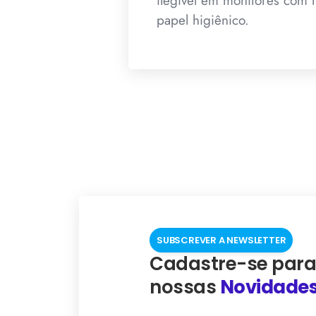
ilegível em monitores com 
papel higiênico.
SUBSCREVER A NEWSLETTER
Cadastre-se para
nossas
Novidade