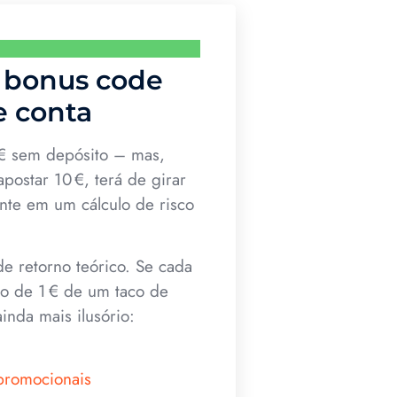
o bonus code
e conta
0 € sem depósito – mas,
postar 10 €, terá de girar
nte em um cálculo de risco
de retorno teórico. Se cada
sto de 1 € de um taco de
nda mais ilusório:
 promocionais