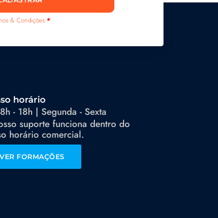
mos & Condições
*
so horário
8h - 18h | Segunda - Sexta
osso suporte funciona dentro do
o horário comercial.
VER FORMAÇÕES