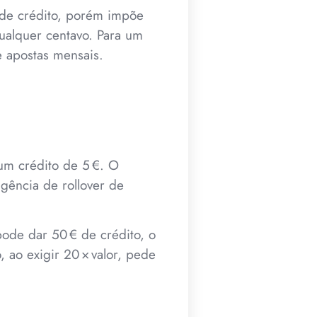
de crédito, porém impõe
qualquer centavo. Para um
 apostas mensais.
um crédito de 5 €. O
igência de rollover de
ode dar 50 € de crédito, o
, ao exigir 20 × valor, pede