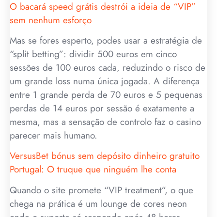
O bacará speed grátis destrói a ideia de “VIP”
sem nenhum esforço
Mas se fores esperto, podes usar a estratégia de
“split betting”: dividir 500 euros em cinco
sessões de 100 euros cada, reduzindo o risco de
um grande loss numa única jogada. A diferença
entre 1 grande perda de 70 euros e 5 pequenas
perdas de 14 euros por sessão é exatamente a
mesma, mas a sensação de controlo faz o casino
parecer mais humano.
VersusBet bónus sem depósito dinheiro gratuito
Portugal: O truque que ninguém lhe conta
Quando o site promete “VIP treatment”, o que
chega na prática é um lounge de cores neon