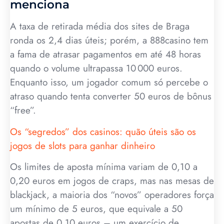
menciona
A taxa de retirada média dos sites de Braga
ronda os 2,4 dias úteis; porém, a 888casino tem
a fama de atrasar pagamentos em até 48 horas
quando o volume ultrapassa 10 000 euros.
Enquanto isso, um jogador comum só percebe o
atraso quando tenta converter 50 euros de bônus
“free”.
Os “segredos” dos casinos: quão úteis são os
jogos de slots para ganhar dinheiro
Os limites de aposta mínima variam de 0,10 a
0,20 euros em jogos de craps, mas nas mesas de
blackjack, a maioria dos “novos” operadores força
um mínimo de 5 euros, que equivale a 50
apostas de 0,10 euros – um exercício de