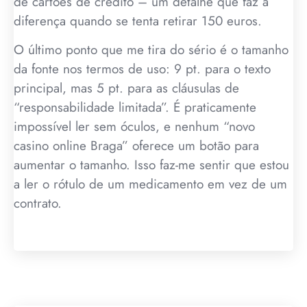
de cartões de crédito – um detalhe que faz a
diferença quando se tenta retirar 150 euros.
O último ponto que me tira do sério é o tamanho
da fonte nos termos de uso: 9 pt. para o texto
principal, mas 5 pt. para as cláusulas de
“responsabilidade limitada”. É praticamente
impossível ler sem óculos, e nenhum “novo
casino online Braga” oferece um botão para
aumentar o tamanho. Isso faz-me sentir que estou
a ler o rótulo de um medicamento em vez de um
contrato.