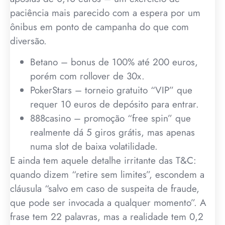
paciência mais parecido com a espera por um
ônibus em ponto de campanha do que com
diversão.
Betano – bonus de 100% até 200 euros,
porém com rollover de 30x.
PokerStars – torneio gratuito “VIP” que
requer 10 euros de depósito para entrar.
888casino – promoção “free spin” que
realmente dá 5 giros grátis, mas apenas
numa slot de baixa volatilidade.
E ainda tem aquele detalhe irritante das T&C:
quando dizem “retire sem limites”, escondem a
cláusula “salvo em caso de suspeita de fraude,
que pode ser invocada a qualquer momento”. A
frase tem 22 palavras, mas a realidade tem 0,2